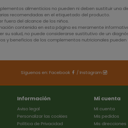
plementos alimenticios no pueden ni deben sustituir una di
iarias recomendadas en el etiquetado del producto.
 fuera del alcance de los niños.
rmación contenida en esta página es meramente informativa 
r su salud, no puede considerarse sustitutivo de un diagnós
dos y beneficios de los complementos nutricionales pueden v
Síguenos en:
Facebook
/
Instagram
Información
Mi cuenta
Aviso legal
Mi cuenta
Personalizar las cookies
Mis pedidos
Política de Privacidad
Mis direcciones