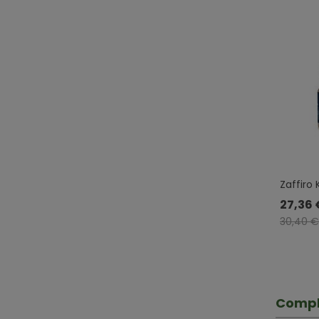
Zaffiro 
Forza Vi
27,36 
30,40 €
Compl