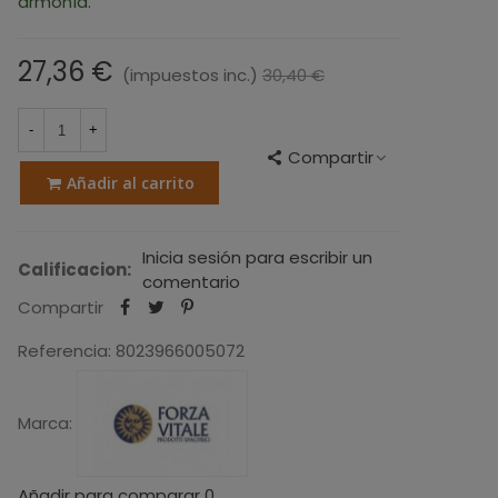
armonía.
27,36 €
(impuestos inc.)
30,40 €
-10%
-
+
Compartir
Añadir al carrito
Inicia sesión para escribir un
Calificacion:
comentario
Compartir
Referencia:
8023966005072
Marca:
Añadir para comparar
0