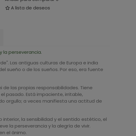
A lista de deseos
y la perseverancia.
de". Las antiguas culturas de Europa e india
del sueño o de los sueños. Por eso, era fuente
ni de las propias responsabilidades. Tiene
l pasado. Está impaciente, irritable,
do orgullo; a veces manifiesta una actitud de
terior, la sensibilidad y el sentido estético, el
e la perseverancia y la alegría de vivir.
en el ánimo.