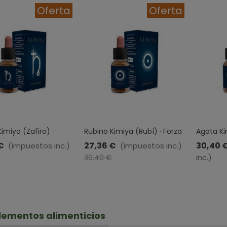
Oferta
Oferta
Kimiya (Zafiro) ·
Rubino Kimiya (Rubí) · Forza
Agata Kim
tale · 10 Ml
Vitale · 10 Ml
10 Ml
€
27,36 €
30,40 
(impuestos inc.)
(impuestos inc.)
-10%
-10%
inc.)
30,40 €
ementos alimenticios