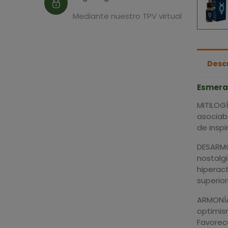
Mediante nuestro TPV virtual
Desc
Esmeral
MITILOGÍ
asociaba
de inspi
DESARMON
nostalgi
hiperact
superior
ARMONÍA:
optimism
Favorece