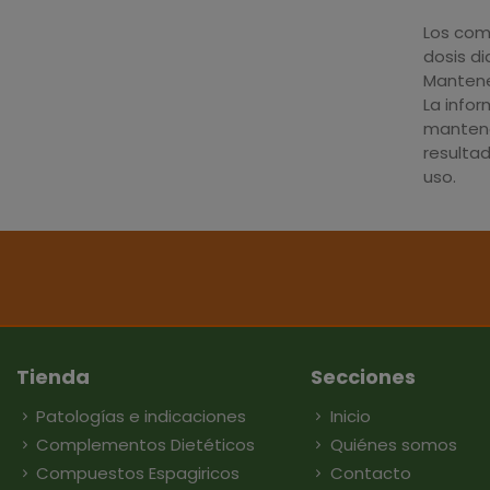
Los com
dosis d
Mantener
La info
mantene
resulta
uso.
Tienda
Secciones
Patologías e indicaciones
Inicio
Complementos Dietéticos
Quiénes somos
Compuestos Espagiricos
Contacto