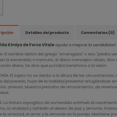
ripción
Detalles del producto
Comentarios (0)
da Kimiya de Forza Vitale
ayuda a mejorar la sensibilidad 
A: El nombre deriva del griego "smaragdos" o sea "piedra ver
n la esmeralda a mercurio, el divino mensajero alado, dios 
ración divina. Se dice que portaba beneficios a la visión
ÍA: El sujeto no se siente a la altura de las circunstancias, 
a del pasado, huye de la realidad presente refugiándose en e
ivo, ansioso. Muestra periodos de retorcimiento, de reserva
idad.
 La tintura espagírica de esmeralda estimula el crecimiento in
o, la vitalidad y también el deseo de paz y armonía. Promuev
 la amistad, el amor y la armonía en la pareja. Mantiene jov