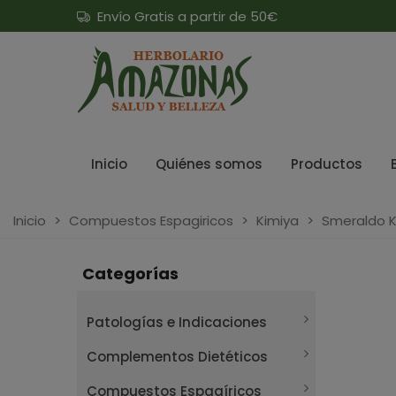
Envío Gratis a partir de 50€
Inicio
Quiénes somos
Productos
Inicio
>
Compuestos Espagiricos
>
Kimiya
>
Smeraldo Ki
Categorías
Patologías e Indicaciones
Complementos Dietéticos
Compuestos Espagíricos