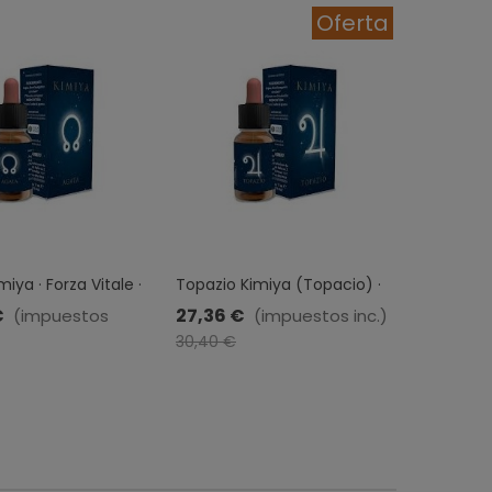
Oferta
iya · Forza Vitale ·
Topazio Kimiya (Topacio) ·
Corallo R
Forza Vitale · 10 Ml
Kimiya · F
€
27,36 €
30,40 €
(impuestos
(impuestos inc.)
-10%
inc.)
30,40 €