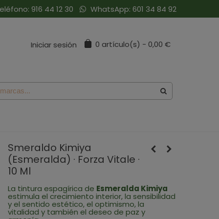
eléfono:
916 44 12 30
WhatsApp:
601 34 84 92
0
artículo(s)
-
0,00 €
Iniciar sesión
Smeraldo Kimiya
(Esmeralda) · Forza Vitale ·
10 Ml
La tintura espagírica de
Esmeralda Kimiya
estimula el crecimiento interior, la sensibilidad
y el sentido estético, el optimismo, la
vitalidad y también el deseo de paz y