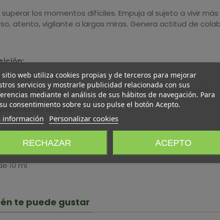
superar los momentos difíciles. Empuja al sujeto a vivir más
so, atento, vigilante a largas miras. Genera actitud de cola
ición:
 sitio web utiliza cookies propias y de terceros para mejorar
,
tros servicios y mostrarle publicidad relacionada con sus
ol espagyrico circulado* (*energetizado con esmeralda)
erencias mediante el análisis de sus hábitos de navegación. Para
su consentimiento sobre su uso pulse el botón Acepto.
ndaciones de uso:
 información
Personalizar cookies
gotas 3 veces al día.
RECHAZAR
ACEPTO
ad:
de 10 ml
én te puede gustar