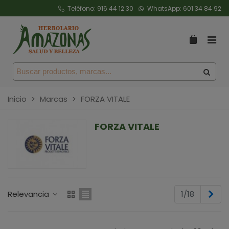
Teléfono:
916 44 12 30
WhatsApp:
601 34 84 92
Inicio
>
Marcas
>
FORZA VITALE
FORZA VITALE
Sig
Relevancia
1/18