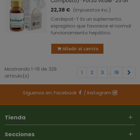
Composto) · Forza Vitale · 25 Gr
22,38 €
(impuestos inc.)
Cardepat-T Es un suplemento
espagírico que favorece el normal
funcionamiento hepático.
Añadir al carrito
Mostrando 1-19 de 329
Sig
1
2
3
…
18
artículo(s)
Síguenos en:
Facebook
/
Instagram
Tienda
Secciones