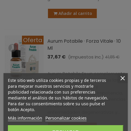
Añadir al carrito
Oferta
Aurum Potabile · Forza Vitale · 10
Ml
37,67 €
(impuestos inc.)
41,85 €
-10%
Aurum Potabile Es un complemento
espagírico indicado en todas las
Este sitio web utiliza cookies propias y de terceros
para mejorar nuestros servicios y mostrarle
patologías cardíacas y
publicidad relacionada con sus preferencias
circulatorias, astenias, impotencia,
mediante el análisis de sus hábitos de navegación.
intoxicaciones hepáticas, carencias
Para dar su consentimiento sobre su uso pulse el
inmunitarias, demencias
botón Acepto.
enfermedades degenerativas y...
Más información
Personalizar cookies
Añadir al carrito