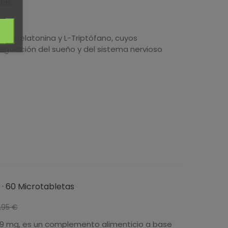
las
n melatonina y L-Triptófano, cuyos
gulación del sueño y del sistema nervioso
 · 60 Microtabletas
-2,96 €
,95 €
,9 mg, es un complemento alimenticio a base