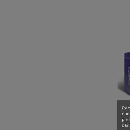
Este
nues
pref
dar 