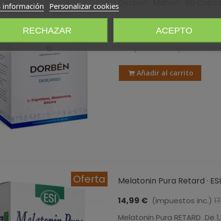
Dorbén · Mahen · 60 Cápsu
 información
Personalizar cookies
21,15 €
(impuestos inc.)
RECHAZAR
ACEPTO
Complemento alimenticio co
componentes ayudan a la re
Añadir al carrito
Oferta
Melatonin Pura Retard · ESI
14,99 €
(impuestos inc.)
17
Melatonin Pura RETARD De 1