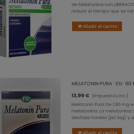
de Melatonina con LIBERACI
reducir el tiempo que se tard
Añadir al carrito
MELATONIN PURA · ESI · 6
13,99 €
(impuestos inc.)
Melatonin Pura De 1,90 mg 
melatonina. La melatonina co
desfase horaria (jet lag) y a
Añadir al carrito