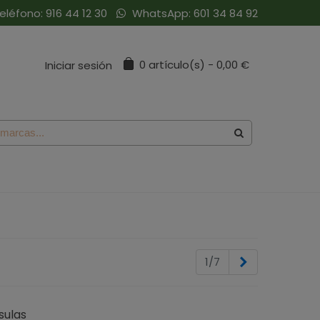
eléfono:
916 44 12 30
WhatsApp:
601 34 84 92
0
artículo(s)
-
0,00 €
Iniciar sesión
Siguiente
1/7
sulas