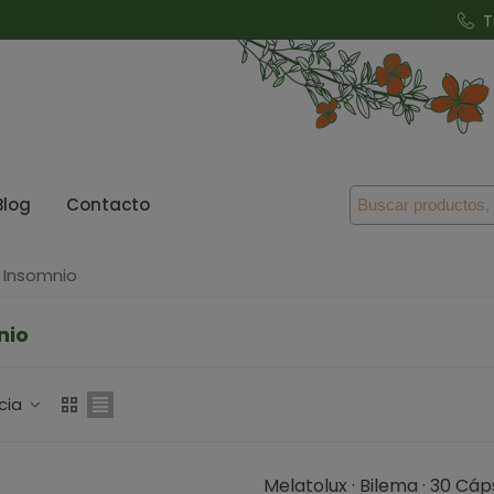
T
Blog
Contacto
Insomnio
nio
cia
Melatolux · Bilema · 30 Cáp