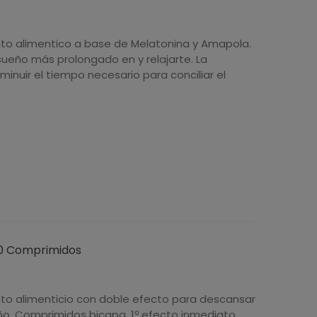
to alimentico a base de Melatonina y Amapola.
ueño más prolongado en y relajarte. La
inuir el tiempo necesario para conciliar el
 30 Comprimidos
 alimenticio con doble efecto para descansar
eño. Comprimidos bicapa, 1º efecto inmediato