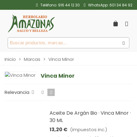
Teléfono:
916 44 12 30
WhatsApp:
601 34 84 92
Inicio
>
Marcas
>
Vinca Minor
Vinca Minor
Relevancia
Aceite De Argán Bio · Vinca Minor ·
30 ML
13,20 €
(impuestos inc.)