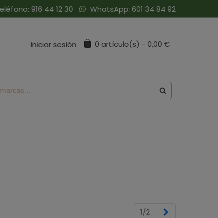
eléfono:
916 44 12 30
WhatsApp:
601 34 84 92
0
artículo(s)
-
0,00 €
Iniciar sesión
Siguiente
1/2