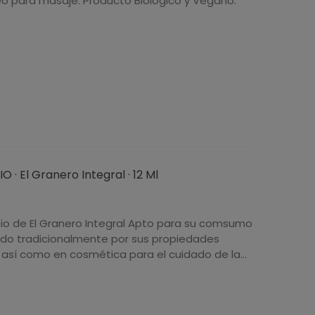
eo para masaje. Producto Biológico y Vegano.
O · El Granero Integral · 12 Ml
 Bio de El Granero Integral Apto para su comsumo
ado tradicionalmente por sus propiedades
, así como en cosmética para el cuidado de la...