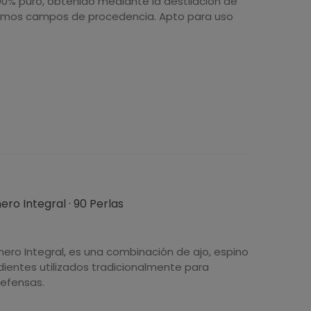
100% puro, obtenido mediante la destilación de
 mismos campos de procedencia. Apto para uso
ro Integral · 90 Perlas
ero Integral, es una combinación de ajo, espino
edientes utilizados tradicionalmente para
defensas.