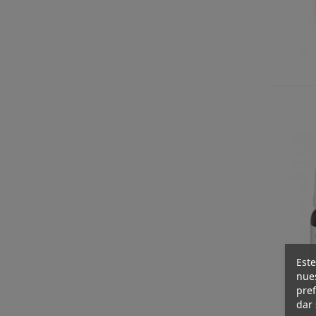
Este
nues
pref
dar 