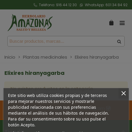
Teléfono:
916 44 12 30
WhatsApp:
601 34 84 92
Inicio
>
Plantas medicinales
>
Elixires hiranyagarba
Elixires hiranyagarba
No existen productos en la categoría.
Este sitio web utiliza cookies propias y de terceros
para mejorar nuestros servicios y mostrarle
publicidad relacionada con sus preferencias
Síguenos en:
Facebook
/
Instagram
mediante el análisis de sus hábitos de navegación.
Para dar su consentimiento sobre su uso pulse el
botón Acepto.
Tienda