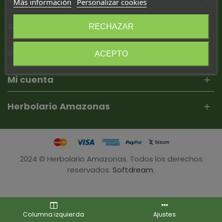
Más información
Personalizar cookies
Secciones
RECHAZAR
Información
ACEPTO
Mi cuenta
Herbolario Amazonas
2024 © Herbolario Amazonas. Todos los derechos
reservados.
Softdream
.
Columna izquierda
Ajustes