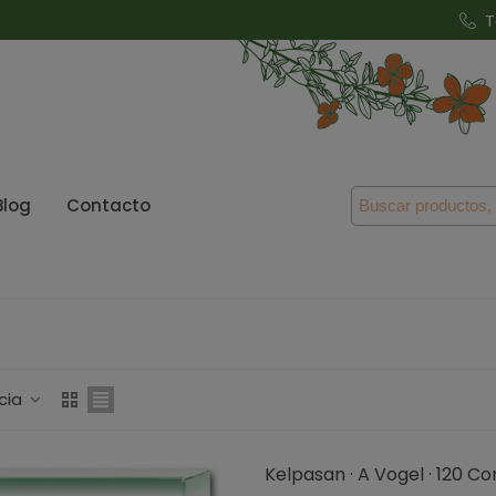
T
Blog
Contacto
cia
Kelpasan · A Vogel · 120 C