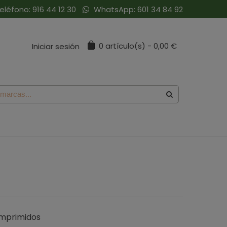
eléfono:
916 44 12 30
WhatsApp:
601 34 84 92
0
artículo(s)
-
0,00 €
Iniciar sesión
omprimidos