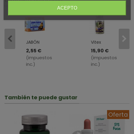
ACEPTO
JABÓN
Vitex
NATURAL
Berry
2,55 €
15,90 €
DE
Plus ·
(impuestos
(impuestos
SÁNDALO
Bilema ·
inc.)
inc.)
·
60
BIFEMME
Cápsulas
· 100 GR
También te puede gustar
Oferta