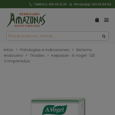
Teléfono:
916 44 12 30
WhatsApp:
601 34 84 92
Inicio
>
Patologías e indicaciones
>
Sistema
endocrino
>
Tiroides
>
Kelpasan · A Vogel · 120
Comprimidos