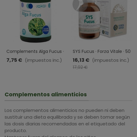
Complements Alga Fucus ·
SYS Fucus · Forza Vitale · 50
Sakai · 100 Comprimidos
Ml
7,75 €
16,13 €
(impuestos inc.)
(impuestos inc.)
-10%
17,92 €
Complementos alimenticios
Los complementos alimenticios no pueden ni deben
sustituir una dieta equilibrada y se deben tomar según
las dosis diarias recomendadas en el etiquetado del
producto.