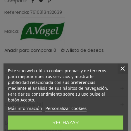
Compartir
Referencia:
7610313432639
Marca:
Añadir para comparar
0
A lista de deseos
Este sitio web utiliza cookies propias y de terceros
Descripción
para mejorar nuestros servicios y mostrarle
publicidad relacionada con sus preferencias
Detalles del producto
mediante el análisis de sus hábitos de navegación.
Para dar su consentimiento sobre su uso pulse el
botón Acepto.
Comentarios (0)
Más información
Personalizar cookies
Los clientes que compraron este producto
RECHAZAR
también compraron: