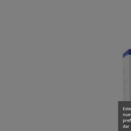
Este
nues
pref
dar 