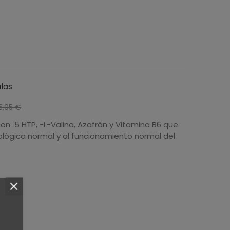
las
-15%
5,95 €
n 5 HTP, -L-Valina, Azafrán y Vitamina B6 que
cológica normal y al funcionamiento normal del