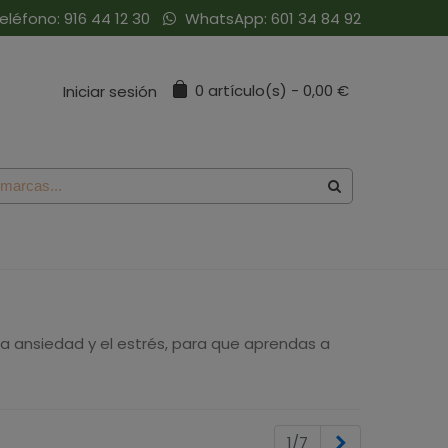
eléfono:
916 44 12 30
WhatsApp:
601 34 84 92
0
artículo(s)
-
0,00 €
Iniciar sesión
a ansiedad y el estrés, para que aprendas a
Siguiente
1/7