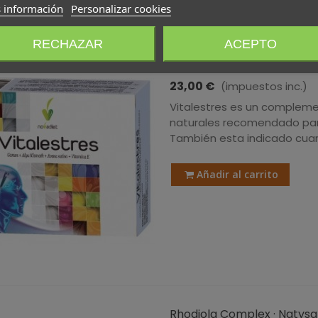
 información
Personalizar cookies
RECHAZAR
ACEPTO
Vitalestres · Novadiet · 60
23,00 €
(impuestos inc.)
Vitalestres es un compleme
naturales recomendado para
También esta indicado cuand
Añadir al carrito
Rhodiola Complex · Natysal