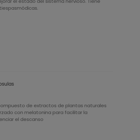
ejorar el estado del sistema nervioso. Tiene
tiespasmódicas.
ápsulas
ompuesto de extractos de plantas naturales
orzado con melatonina para facilitar la
tenciar el descanso