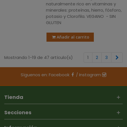
naturalmente rico en vitaminas y
minerales: proteínas, hierro, fósforo,
potasio y Clorofila. VEGANO - SIN
GLUTEN
Añadir al carrito
Sig
Mostrando 1-19 de 47 artículo(s)
1
2
3
Síguenos en:
Facebook
/
Instagram
Tienda
Secciones