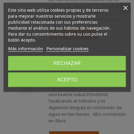
vitaminas, minerales, proteínas,
Este sitio web utiliza cookies propias y de terceros
aminoácidos, antioxidantes a
para mejorar nuestros servicios y mostrarle
nuestro organismo en caso de...
publicidad relacionada con sus preferencias
mediante el análisis de sus hábitos de navegación.
Para dar su consentimiento sobre su uso pulse el
Añadir al carrito
botón Acepto.
Más información
Personalizar cookies
Psy Bio · El Granero Integral · 150
RECHAZAR
Gr
7,95 €
(impuestos inc.)
ACEPTO
Psy (psyllium) ayuda a mantener
una buena salud intestinal,
facilitando el tránsito y la
digestión.Regula el contenido de
agua en las heces. Alto contenido
en fibra.