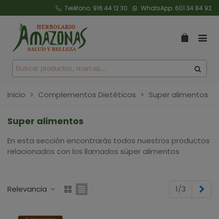
Teléfono:
916 44 12 30
WhatsApp:
601 34 84 92
Inicio
>
Complementos Dietéticos
>
Super alimentos
Super alimentos
En esta sección encontrarás todos nuestros productos
relacionados con los llamados súper alimentos
Sig
Relevancia
1/3