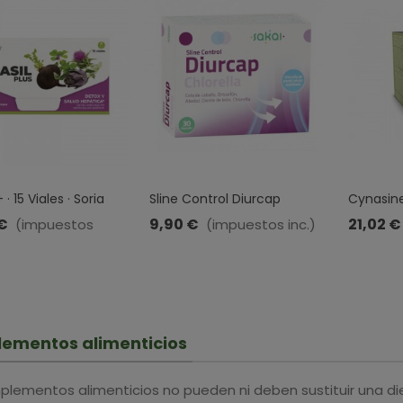
 · 15 Viales · Soria
Sline Control Diurcap
Cynasine
Chlorella · Sakai · 30
Hepática
€
9,90 €
21,02 €
(impuestos
(impuestos inc.)
Cápsulas
Cápsula
ementos alimenticios
plementos alimenticios no pueden ni deben sustituir una di