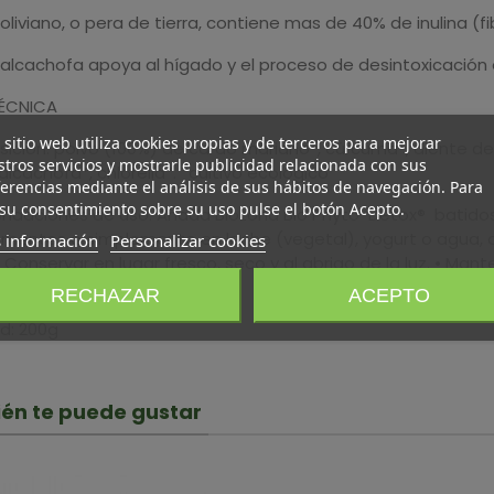
liviano, o pera de tierra, contiene mas de 40% de inulina (fi
 alcachofa apoya al hígado y el proceso de desintoxicación
ÉCNICA
 sitio web utiliza cookies propias y de terceros para mejorar
ión: polvo (100%) de cardo mariano*, cúrcuma*, diente de le
tros servicios y mostrarle publicidad relacionada con sus
 alcachofa*, chlorella*. *cultivo ecológico
erencias mediante el análisis de sus hábitos de navegación. Para
su consentimiento sobre su uso pulse el botón Acepto.
daciones de uso: Añada Biotona Bio Phyto-Detox® batidos 
limentos o simplemente en leche (vegetal), yogurt o agua, c
 información
Personalizar cookies
• Conservar en lugar fresco, seco y al abrigo de la luz. • Ma
 vida sano.
RECHAZAR
ACEPTO
d: 200g
én te puede gustar