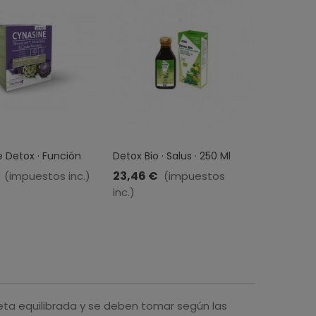
 Detox · Función
Detox Bio · Salus · 250 Ml
Wheat Gr
 · Dietmed · 60
Trigo) · B
23,46 €
24,00 €
(impuestos inc.)
(impuestos
s
inc.)
inc.)
eta equilibrada y se deben tomar según las