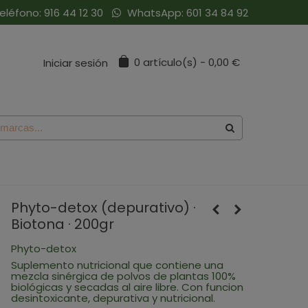
eléfono:
916 44 12 30
WhatsApp:
601 34 84 92
0
artículo(s)
-
0,00 €
Iniciar sesión
Phyto-detox (depurativo) ·
Biotona · 200gr
Phyto-detox
Suplemento nutricional que contiene una
mezcla sinérgica de polvos de plantas 100%
biológicas y secadas al aire libre. Con funcion
desintoxicante, depurativa y nutricional.