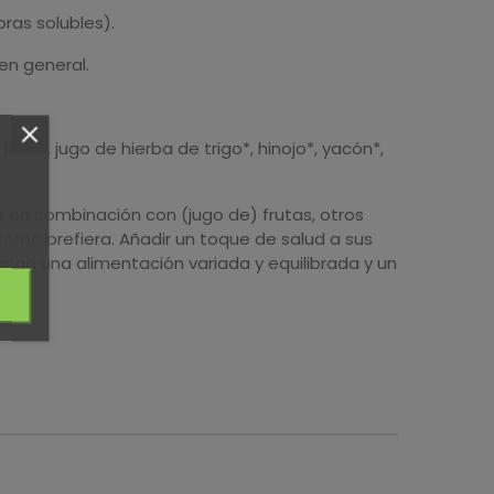
bras solubles).
 en general.
ón*, jugo de hierba de trigo*, hinojo*, yacón*,
en combinación con (jugo de) frutas, otros
omo prefiera. Añadir un toque de salud a sus
ntenga una alimentación variada y equilibrada y un