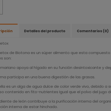
ripción
Detalles del producto
Comentarios (0)
etox
etox de Biotona es un súper alimento que esta compuesto d
es son:
o mariano apoya al hígado en su función desintoxicante y de
uma participa en una buena digestión de las grasas.
ella es un alga de agua dulce de color verde vivo, debido a s
so contenido en fito-nutrientes Igual que el polvo del jugo de
diente de león contribuye a la purificación interna del organ
ción interna de estar hinchado.