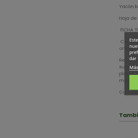
Yacón bo
Hoja de
FICHA T
Este
Composic
nues
ortiga*,
pref
dar 
Recomen
super a
Más
platos. 
modo de
Cantida
Tambi