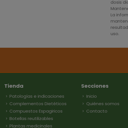
dosis d
Mantener
La info
mantene
resulta
uso.
Tienda
Secciones
Patologías e indicaciones
Inicio
Complementos Dietéticos
Quiénes somos
Compuestos Espagiricos
Contacto
Botellas reutilizables
Plantas medicinales