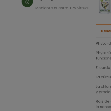
Mediante nuestro TPV virtual
Desc
Phyto-d
Phyto-D
funcion
El card
La cúrc
La chlor
y precio
Raíz de 
la sensa