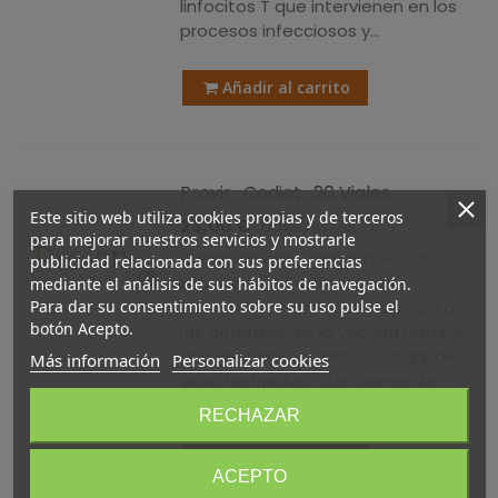
linfocitos T que intervienen en los
procesos infecciosos y...
Añadir al carrito
Provir · Codiet · 20 Viales
Este sitio web utiliza cookies propias y de terceros
23,00 €
(impuestos inc.)
para mejorar nuestros servicios y mostrarle
Complemento alimenticio con
publicidad relacionada con sus preferencias
Equinacea, Propóleo, Cobre,
mediante el análisis de sus hábitos de navegación.
Para dar su consentimiento sobre su uso pulse el
Manganeso y Zinc para aumentar
botón Acepto.
las defensas, es la vacuna natural
que previene los procesos gripales,
Más información
Personalizar cookies
virus, resfriados, afecciones de
garganta y fiebre
RECHAZAR
Añadir al carrito
ACEPTO