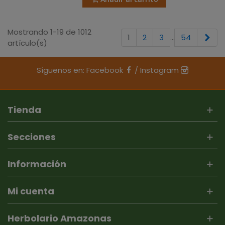
Mostrando 1-19 de 1012
Sig
1
2
3
…
54
artículo(s)
Síguenos en:
Facebook
/
Instagram
Tienda
Secciones
Información
Mi cuenta
Herbolario Amazonas