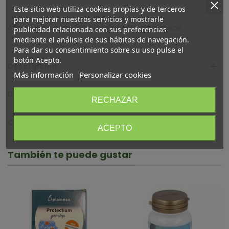
Este sitio web utiliza cookies propias y de terceros
para mejorar nuestros servicios y mostrarle
Añadir para comparar
0
A lista de deseos
publicidad relacionada con sus preferencias
mediante el análisis de sus hábitos de navegación.
Para dar su consentimiento sobre su uso pulse el
botón Acepto.
Descripción
Más información
Personalizar cookies
Detalles del producto
RECHAZAR
Comentarios (0)
ACEPTO
También te puede gustar