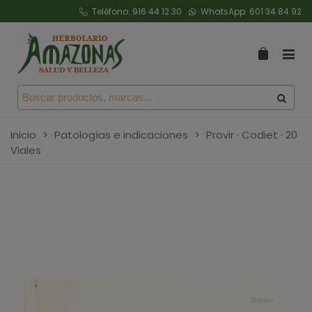
Teléfono:
916 44 12 30
WhatsApp:
601 34 84 92
Inicio
>
Patologías e indicaciones
>
Provir · Codiet · 20
Viales