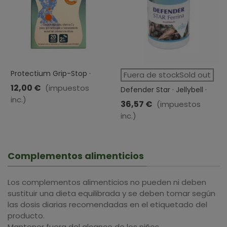
Protectium Grip-Stop ·
Fuera de stockSold out
Plameca · 20 Comprimidos
12,00 €
(impuestos
Defender Star · Jellybell ·
inc.)
60 Cápsulas
36,57 €
(impuestos
inc.)
Complementos alimenticios
Los complementos alimenticios no pueden ni deben
sustituir una dieta equilibrada y se deben tomar según
las dosis diarias recomendadas en el etiquetado del
producto.
Mantener fuera del alcance de los niños.