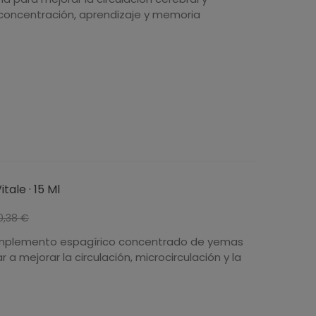
concentración, aprendizaje y memoria
tale · 15 Ml
-10%
0,38 €
omplemento espagírico concentrado de yemas
 a mejorar la circulación, microcirculación y la