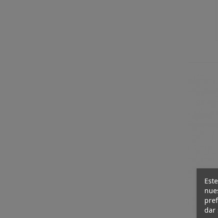
Este
nues
pref
dar 