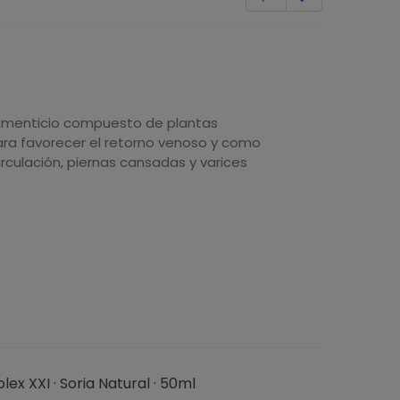
imenticio compuesto de plantas
ra favorecer el retorno venoso y como
circulación, piernas cansadas y varices
x XXI · Soria Natural · 50ml