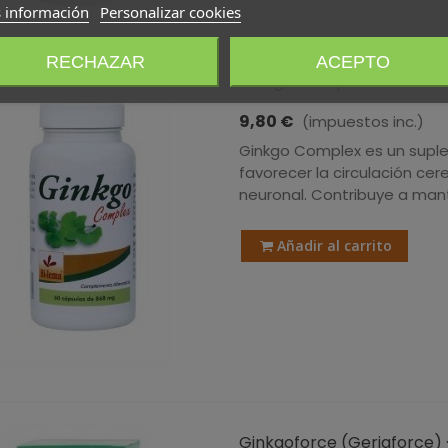
 información
Personalizar cookies
RECHAZAR
ACEPTO
Ginkgo Complex · Bilema ·
9,80 €
(impuestos inc.)
Ginkgo Complex es un suple
favorecer la circulación cere
neuronal. Contribuye a man
Añadir al carrito
Ginkgoforce (Geriaforce) · 