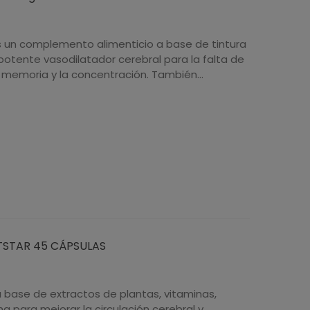
s un complemento alimenticio a base de tintura
potente vasodilatador cerebral para la falta de
la memoria y la concentración. También...
STAR 45 CÁPSULAS
base de extractos de plantas, vitaminas,
na para mejorar la circulación cerebral y