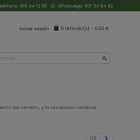
eléfono:
916 44 12 30
WhatsApp:
601 34 84 92
0
artículo(s)
-
0,00 €
Iniciar sesión
o del cerebro, y la circulación cerebral.
Siguiente
1/2