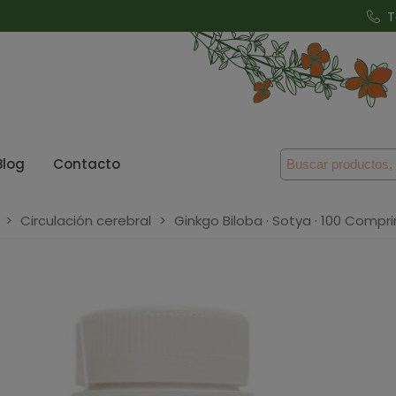
T
Blog
Contacto
>
Circulación cerebral
>
Ginkgo Biloba · Sotya · 100 Compr