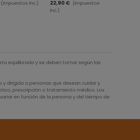
R 45 CÁPSULAS
A Vogel · 100 Ml
60 Cápsu
22,90 €
9,80 €
(impuestos inc.)
(impuestos
inc.)
eta equilibrada y se deben tomar según las
y dirigida a personas que desean cuidar y
tico, prescripción o tratamiento médico. Los
ariar en función de la persona y del tiempo de