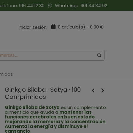
eléfono:
916 44 12 30
WhatsApp:
601 34 84 92
0
artículo(s)
-
0,00 €
Iniciar sesión
imidos
Ginkgo Biloba · Sotya · 100
Comprimidos
Ginkgo Biloba de Sotya
es un complemento
alimenticio que ayuda a
mantener las
funciones cerebrales en buen estado
mejorando la memoria y la concentración
.
Aumenta la energía y disminuye el
cansancio