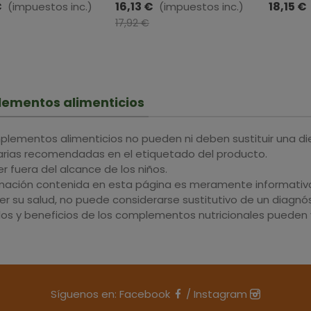
ra · 30 Comprimidos
Vitale · 50 Ml
MONTSTA
€
16,13 €
18,15 €
(impuestos inc.)
(impuestos inc.)
-10%
17,92 €
ementos alimenticios
plementos alimenticios no pueden ni deben sustituir una di
iarias recomendadas en el etiquetado del producto.
 fuera del alcance de los niños.
rmación contenida en esta página es meramente informativa 
r su salud, no puede considerarse sustitutivo de un diagnós
dos y beneficios de los complementos nutricionales pueden v
Síguenos en:
Facebook
/
Instagram