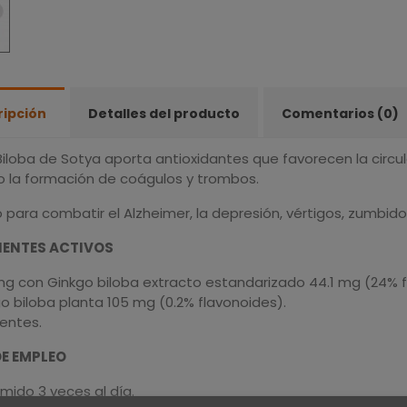
ripción
Detalles del producto
Comentarios (0)
iloba de Sotya aporta antioxidantes que favorecen la circula
o la formación de coágulos y trombos.
 para combatir el Alzheimer, la depresión, vértigos, zumbidos
IENTES ACTIVOS
g con Ginkgo biloba extracto estandarizado 44.1 mg (24% f
o biloba planta 105 mg (0.2% flavonoides).
ientes.
E EMPLEO
mido 3 veces al día.