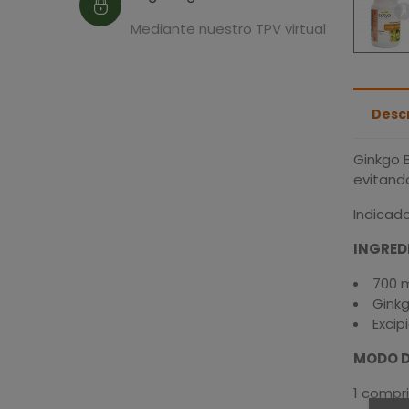
Mediante nuestro TPV virtual
Desc
Ginkgo B
evitand
Indicado
INGRED
700 m
Ginkg
Excip
MODO D
1 compri