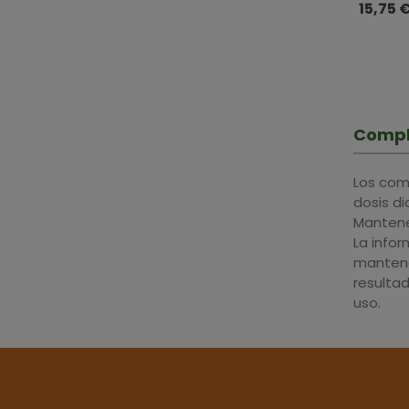
· Herbo
15,75 
Compl
Los com
dosis d
Mantener
La info
mantene
resulta
uso.