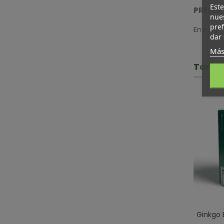
Este
PRESE
nues
pref
Envase 
dar 
Más
Tambi
Ginkgo 