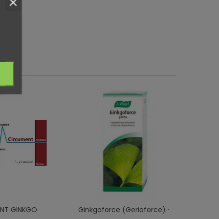
NT GINKGO
Ginkgoforce (Geriaforce) ·
Ginkgo Co