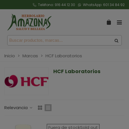
Teléfono:
916 44 12 30
WhatsApp:
601 34 84 92
Inicio
>
Marcas
>
HCF Laboratorios
HCF Laboratorios
Relevancia
Fuera de stockSold out