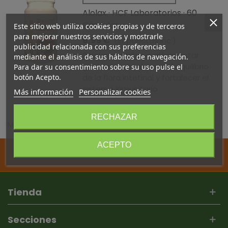
Alolax · HCF Laboratorios · 60
Cápsulas
Este sitio web utiliza cookies propias y de terceros
para mejorar nuestros servicios y mostrarle
6,95 €
(impuestos inc.)
publicidad relacionada con sus preferencias
0Alolax contribuye al bienestar
mediante el análisis de sus hábitos de navegación.
gastrointestinal, para el equilibrio
Para dar su consentimiento sobre su uso pulse el
botón Acepto.
de la flora intetinal y fortalecer el
sistema inmunitario
Más información
Personalizar cookies
RECHAZAR
Mostrando 1-1 de 1 artículo(s)
ACEPTO
Síguenos en:
Facebook
/
Instagram
Tienda
Secciones