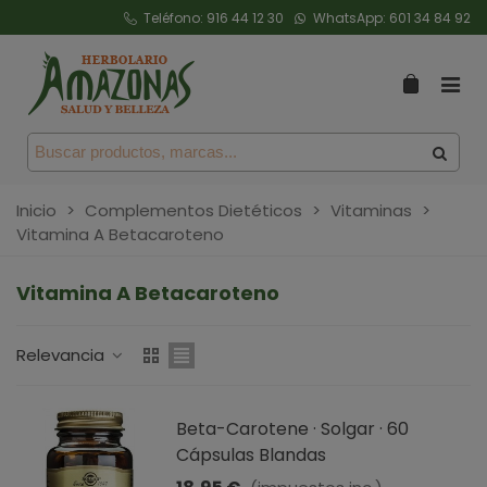
Teléfono:
916 44 12 30
WhatsApp:
601 34 84 92
Inicio
>
Complementos Dietéticos
>
Vitaminas
>
Vitamina A Betacaroteno
Vitamina A Betacaroteno
Relevancia
Beta-Carotene · Solgar · 60
Cápsulas Blandas