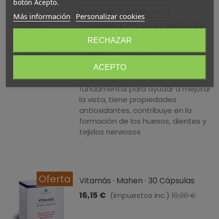
botón Acepto.
Fuera de stockSold out
Más información
Personalizar cookies
VITAMINA A DOUGLAS 4000IU 100
CÁPSULAS
RECHAZAR
11,56 €
(impuestos inc.)
Suplemento nutricional a base de
ACEPTO
vitamina A de alta concentración
fundamental para ayudar a mejorar
la vista, tiene propiedades
antioxidantes, contribuye en la
formación de los huesos, dientes y
tejidos nerviosos
Oferta
Vitamás · Mahen · 30 Cápsulas
16,15 €
(impuestos inc.)
19,00 €
-15%