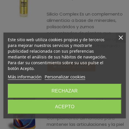
-10%
Silicio Complex Es un complemento
alimenticio a base de minerales,
polisacáridos y zumos
concentrados de plantas que
ayuda a lubricar y a mantener unas
Este sitio web utiliza cookies propias y de terceros
para mejorar nuestros servicios y mostrarle
articulaciones flexibles mejorando
publicidad relacionada con sus preferencias
el bienestar articular.
mediante el análisis de sus hábitos de navegación.
Para dar su consentimiento sobre su uso pulse el
Añadir al carrito
botón Acepto.
Más información
Personalizar cookies
RECHAZAR
Colágeno Hidrolizado Curarti
Selectium · Plameca · 300G
ACEPTO
25,95 €
(impuestos inc.)
Complemento alimenticio para
mantener las articulaciones y la piel