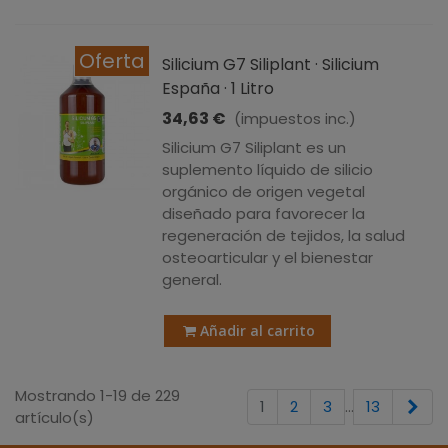
Oferta
Silicium G7 Siliplant · Silicium
España · 1 Litro
34,63 €
(impuestos inc.)
Silicium G7 Siliplant es un
suplemento líquido de silicio
orgánico de origen vegetal
diseñado para favorecer la
regeneración de tejidos, la salud
osteoarticular y el bienestar
general.
Añadir al carrito
Mostrando 1-19 de 229
Sig
1
2
3
…
13
artículo(s)