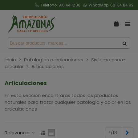
Teléfono:
916 44 12 30
WhatsApp:
601 34 84 92
Inicio
>
Patologías e indicaciones
>
Sistema oseo-
articular
>
Articulaciones
Articulaciones
En esta sección encontrarás todos los productos
naturales para tratar cualquier patología y dolor en las
articulaciones
Sig
Relevancia
1/13