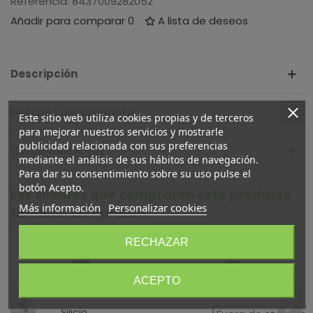
Referencia:
8437009282052
Añadir para comparar
0
A lista de deseos
Descripción
Detalles del producto
Este sitio web utiliza cookies propias y de terceros
para mejorar nuestros servicios y mostrarle
publicidad relacionada con sus preferencias
Comentarios (0)
mediante el análisis de sus hábitos de navegación.
Para dar su consentimiento sobre su uso pulse el
botón Acepto.
Los clientes que compraron este producto
Más información
Personalizar cookies
también compraron:
RECHAZAR
ACEPTO
Silicio