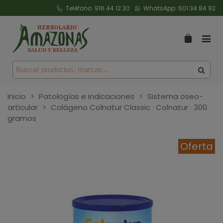
Teléfono:
916 44 12 30
WhatsApp:
601 34 84 92
Inicio
>
Patologías e indicaciones
>
Sistema oseo-
articular
>
Colágeno Colnatur Classic · Colnatur · 300
gramos
Oferta