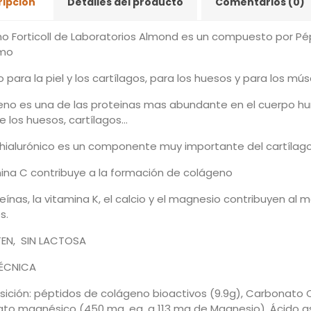
ripción
Detalles del producto
Comentarios (0)
o Forticoll de Laboratorios Almond es un compuesto por Pép
smo
 para la piel y los cartílagos, para los huesos y para los mú
geno es una de las proteinas mas abundante en el cuerpo h
e los huesos, cartílagos…
o hialurónico es un componente muy importante del cartílago
mina C contribuye a la formación de colágeno
eínas, la vitamina K, el calcio y el magnesio contribuyen a
s.
TEN, SIN LACTOSA
ÉCNICA
ción: péptidos de colágeno bioactivos (9.9g), Carbonato Cá
to magnésico (450 mg, eq. a 113 mg de Magnesio), Ácido asc