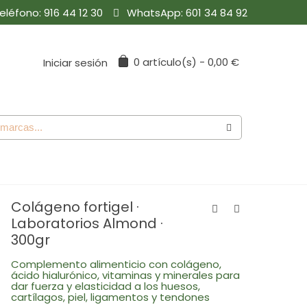
eléfono:
916 44 12 30
WhatsApp:
601 34 84 92
0
artículo(s)
-
0,00 €
Iniciar sesión
Colágeno fortigel ·
Laboratorios Almond ·
300gr
Complemento alimenticio con colágeno,
ácido hialurónico, vitaminas y minerales para
dar fuerza y elasticidad a los huesos,
cartílagos, piel, ligamentos y tendones