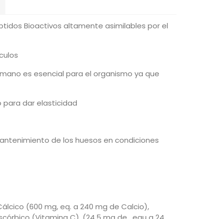
tidos Bioactivos altamente asimilables por el
sculos
umano es esencial para el organismo ya que
 para dar elasticidad
l mantenimiento de los huesos en condiciones
lcico (600 mg, eq. a 240 mg de Calcio),
órbico (Vitamina C), (24.5 mg de , equ a 24