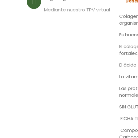
Desc
Mediante nuestro TPV virtual
Colagen
organi
Es bueno
El cóla
fortalec
El ácid
La vita
Las prot
normale
SIN GLU
FICHA T
Composi
Carbona