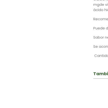
mgde vi
ácido hi
Recomen
Puede di
Sabor ne
Se acon
Cantida
Tambi