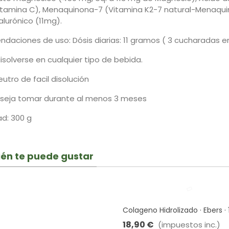
tamina C), Menaquinona-7 (Vitamina K2-7 natural-MenaquinG
alurónico (11mg).
daciones de uso: Dósis diarias: 11 gramos ( 3 cucharadas e
solverse en cualquier tipo de bebida.
utro de facil disolución
seja tomar durante al menos 3 meses
d: 300 g
én te puede gustar
Colageno Hidrolizado · Ebers · 
Comprimidos
18,90 €
(impuestos inc.)