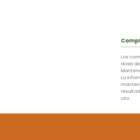
Compl
Los com
dosis d
Mantener
La info
mantene
resulta
uso.