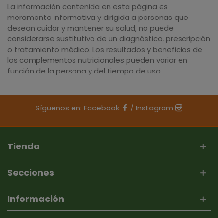
La información contenida en esta página es
meramente informativa y dirigida a personas que
desean cuidar y mantener su salud, no puede
considerarse sustitutivo de un diagnóstico, prescripción
o tratamiento médico. Los resultados y beneficios de
los complementos nutricionales pueden variar en
función de la persona y del tiempo de uso.
Síguenos en:
Facebook
/
Instagram
Tienda
Secciones
Información