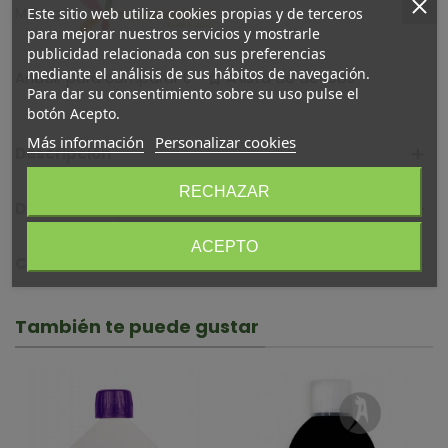
Marca:
Este sitio web utiliza cookies propias y de terceros
para mejorar nuestros servicios y mostrarle
publicidad relacionada con sus preferencias
mediante el análisis de sus hábitos de navegación.
Añadir para comparar
0
A lista de deseos
Para dar su consentimiento sobre su uso pulse el
botón Acepto.
Más información
Personalizar cookies
Descripción
RECHAZAR
Detalles del producto
ACEPTO
Comentarios (0)
También te puede gustar