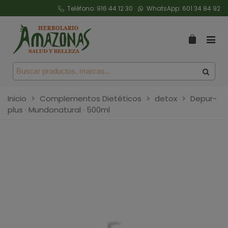
Teléfono:
916 44 12 30
WhatsApp:
601 34 84 92
Inicio
>
Complementos Dietéticos
>
detox
>
Depur-
plus · Mundonatural · 500ml