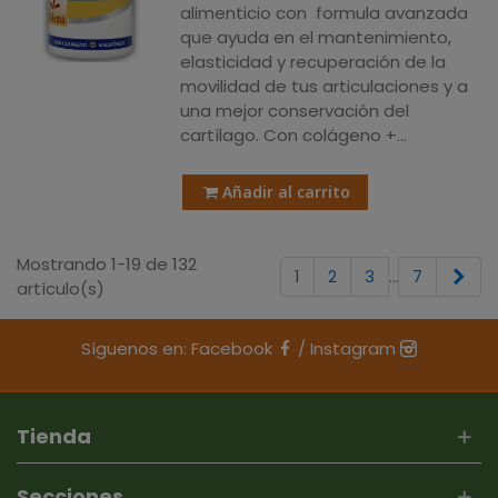
alimenticio con formula avanzada
que ayuda en el mantenimiento,
elasticidad y recuperación de la
movilidad de tus articulaciones y a
una mejor conservación del
cartílago. Con colágeno +...
Añadir al carrito
Mostrando 1-19 de 132
Sig
1
2
3
…
7
artículo(s)
Síguenos en:
Facebook
/
Instagram
Tienda
Secciones