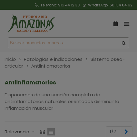
Teléfono:
916 44 12 30
WhatsApp:
601 34 84 92
Inicio
>
Patologías e indicaciones
>
Sistema oseo-
articular
>
Antiinflamatorios
Antiinflamatorios
Disponemos de una sección completa de
antiinflamatorios naturales orientados disminuir la
inflamación muscular
Sig
Relevancia
1/7