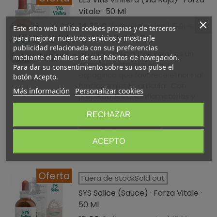
Vitale · 50 Ml
14,32 €
(impuestos inc.)
15,91 €
Este sitio web utiliza cookies propias y de terceros
-10%
para mejorar nuestros servicios y mostrarle
publicidad relacionada con sus preferencias
LES Vitis Vinifera (Vid Roja) es un
mediante el análisis de sus hábitos de navegación.
complemento alimenticio
Para dar su consentimiento sobre su uso pulse el
espagírico que favorece el normal
botón Acepto.
funcionamiento articular. Con
Más información
Personalizar cookies
propiedades antiinflamatorias y
antirreumáticas.
RECHAZAR
Añadir al carrito
ACEPTO
Oferta
Fuera de stockSold out
SYS Salice (Sauce) · Forza Vitale ·
50 Ml