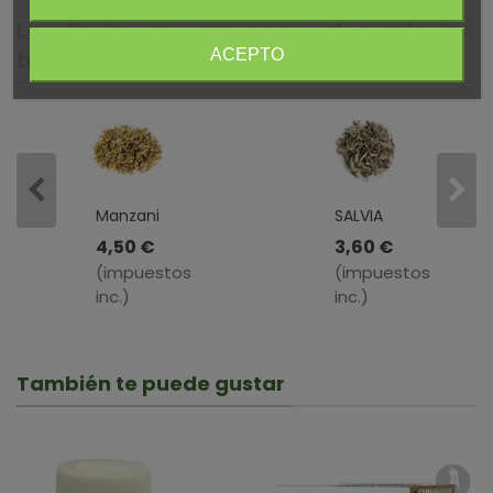
Los clientes que compraron este producto
ACEPTO
también compraron:
Manzanilla
SALVIA
Dulce
HOJA A
4,50 €
3,60 €
Flor A
GRANEL,
(impuestos
(impuestos
Granel ·
100 GR
inc.)
inc.)
100 GR
También te puede gustar