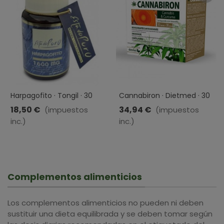
Harpagofito · Tongil · 30
Cannabiron · Dietmed · 30
Cápsulas
Perlas + 30 Comprimidos
18,50 €
34,94 €
(impuestos
(impuestos
inc.)
inc.)
Complementos alimenticios
Los complementos alimenticios no pueden ni deben
sustituir una dieta equilibrada y se deben tomar según