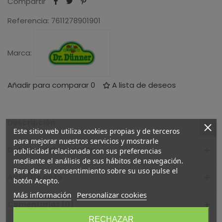
Compartir
Referencia:
7611278901901
Marca:
Añadir para comparar
0
A lista de deseos
Descripción
Este sitio web utiliza cookies propias y de terceros
para mejorar nuestros servicios y mostrarle
Detalles del producto
publicidad relacionada con sus preferencias
mediante el análisis de sus hábitos de navegación.
Para dar su consentimiento sobre su uso pulse el
Apto/No apto
botón Acepto.
Más información
Personalizar cookies
Comentarios (0)
RECHAZAR