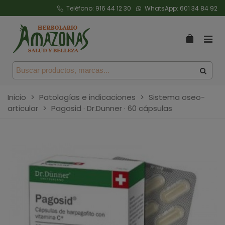
Teléfono:
916 44 12 30
WhatsApp:
601 34 84 92
Inicio
>
Patologías e indicaciones
>
Sistema oseo-
articular
>
Pagosid · Dr.Dunner · 60 cápsulas