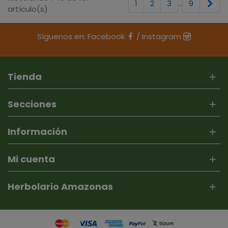
Sig
1
2
3
…
9
artículo(s)
Síguenos en:
Facebook
/
Instagram
Tienda
Secciones
Información
Mi cuenta
Herbolario Amazonas