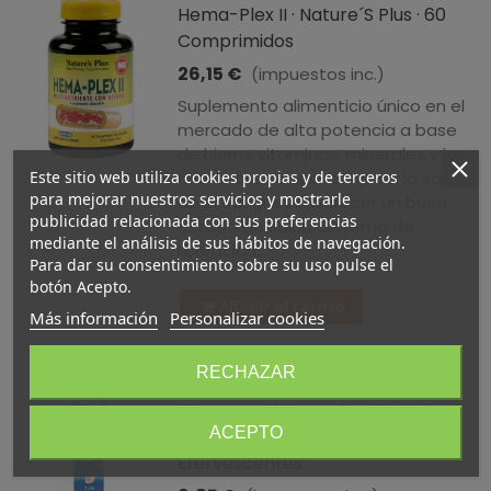
Hema-Plex II · Nature´s Plus · 60
Comprimidos
26,15 €
(impuestos inc.)
Suplemento alimenticio único en el
mercado de alta potencia a base
de hierro, vitaminas, minerales y los
Este sitio web utiliza cookies propias y de terceros
nutrientes necesarios para la salud
para mejorar nuestros servicios y mostrarle
de la sangre y favorecer un buen
publicidad relacionada con sus preferencias
estado de salud. Sistema de
mediante el análisis de sus hábitos de navegación.
liberación...
Para dar su consentimiento sobre su uso pulse el
botón Acepto.
Añadir al carrito
Más información
Personalizar cookies
RECHAZAR
Vitaminas Y Minerales Vit & Min ·
ACEPTO
Eladiet · 14 Comprimidos
Efervescentes