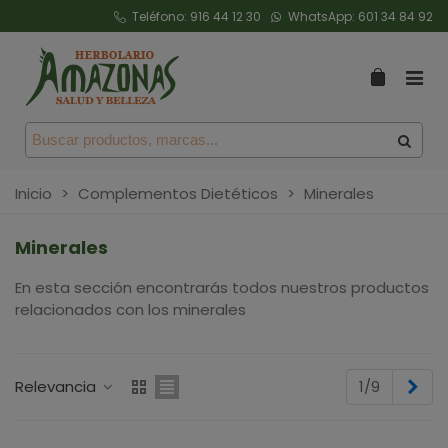
Teléfono:
916 44 12 30
WhatsApp:
601 34 84 92
Inicio
>
Complementos Dietéticos
>
Minerales
Minerales
En esta sección encontrarás todos nuestros productos
relacionados con los minerales
Sig
Relevancia
1/9