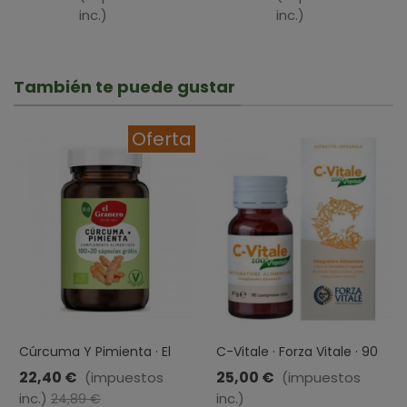
GRANEL,
Reutilizable
inc.)
inc.)
100 GR
De
Vidrio
Con
Funda
También te puede gustar
Silicona
Azul ·
Oferta
BBO
Irisana ·
300 Ml
Cúrcuma Y Pimienta · El
C-Vitale · Forza Vitale · 90
Granero Integral · 120
Comprimidos
22,40 €
25,00 €
(impuestos
(impuestos
Cápsulas
inc.)
-10%
inc.)
24,89 €