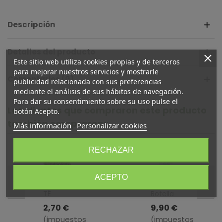
Descripción
Detalles del producto
Este sitio web utiliza cookies propias y de terceros
para mejorar nuestros servicios y mostrarle
Comentarios (0)
publicidad relacionada con sus preferencias
mediante el análisis de sus hábitos de navegación.
Para dar su consentimiento sobre su uso pulse el
Los clientes que compraron este producto
botón Acepto.
también compraron:
Más información
Personalizar cookies
RECHAZAR
ACEPTO
TÉ
Botella
VERDE
De
2,70 €
9,90 €
HOJA A
Agua
(impuestos
(impuestos