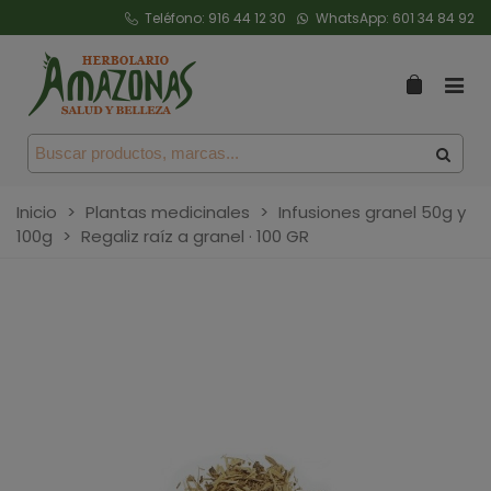
Teléfono:
916 44 12 30
WhatsApp:
601 34 84 92
Inicio
>
Plantas medicinales
>
Infusiones granel 50g y
100g
>
Regaliz raíz a granel · 100 GR