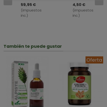
3 Extra
Dulce
59,95 €
4,50 €
Pure ·
Flor A
(impuestos
(impuestos
ESI · 120
Granel ·
inc.)
inc.)
Perlas
100 GR
También te puede gustar
Oferta