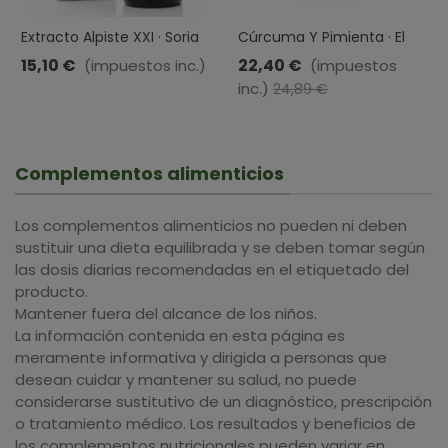
Extracto Alpiste XXI · Soria
Cúrcuma Y Pimienta · El
Natural · 50 Ml
Granero Integral · 120
15,10 €
22,40 €
(impuestos inc.)
(impuestos
Cápsulas
inc.)
-10%
24,89 €
Complementos alimenticios
Los complementos alimenticios no pueden ni deben
sustituir una dieta equilibrada y se deben tomar según
las dosis diarias recomendadas en el etiquetado del
producto.
Mantener fuera del alcance de los niños.
La información contenida en esta página es
meramente informativa y dirigida a personas que
desean cuidar y mantener su salud, no puede
considerarse sustitutivo de un diagnóstico, prescripción
o tratamiento médico. Los resultados y beneficios de
los complementos nutricionales pueden variar en