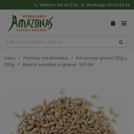
Teléfono:
916 44 12 30
WhatsApp:
601 34 84 92
Inicio
>
Plantas medicinales
>
Infusiones granel 50g y
100g
>
Alpiste semillas a granel · 100 GR