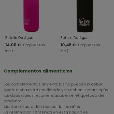
Botella De Agua
Botella De Agua
Reutilizable · Acero
Reutilizable De Vidrio Con
14,00 €
10,45 €
(impuestos
(impuestos
Inoxidable · Con Funda
Funda De Neopreno · BBO
inc.)
inc.)
Neopreno · BBO IRISANA ·
Irisana · 550 Ml
Fucsia · 500 ML
Complementos alimenticios
Los complementos alimenticios no pueden ni deben
sustituir una dieta equilibrada y se deben tomar según
las dosis diarias recomendadas en el etiquetado del
producto.
Mantener fuera del alcance de los niños.
La información contenida en esta página es