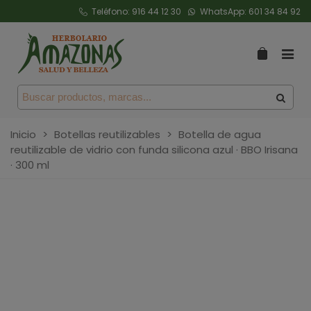
Teléfono:
916 44 12 30
WhatsApp:
601 34 84 92
Inicio
>
Botellas reutilizables
>
Botella de agua
reutilizable de vidrio con funda silicona azul · BBO Irisana
· 300 ml