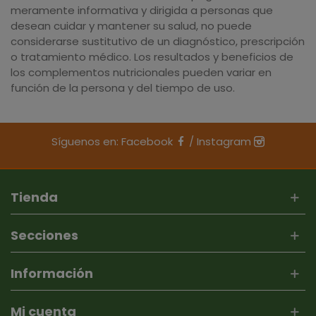
meramente informativa y dirigida a personas que
desean cuidar y mantener su salud, no puede
considerarse sustitutivo de un diagnóstico, prescripción
o tratamiento médico. Los resultados y beneficios de
los complementos nutricionales pueden variar en
función de la persona y del tiempo de uso.
Síguenos en:
Facebook
/
Instagram
Tienda
Secciones
Información
Mi cuenta