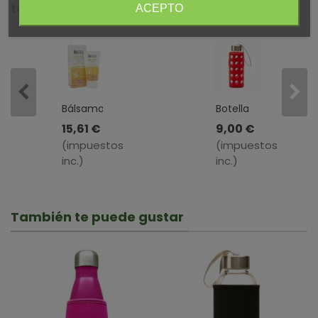
también compraron:
ACEPTO
Bálsamo
Botella
Solar
De
15,61 €
9,00 €
Biológico
Agua
(impuestos
(impuestos
Rostro Y
Reutilizable
inc.)
inc.)
Zonas
De
Delicadas
Vidrio
SPF 50 ·
Con
Bioregena
Funda
También te puede gustar
· 40 Ml
Silicona
Roja ·
BBO
Irisana ·
300 Ml