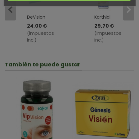
DeVision
Karthial
Retinox ·
Complex
24,00 €
29,70 €
Pharma
· Bilema
(impuestos
(impuestos
OTC ·
· 90
inc.)
inc.)
30
Cápsulas
Cápsulas
También te puede gustar