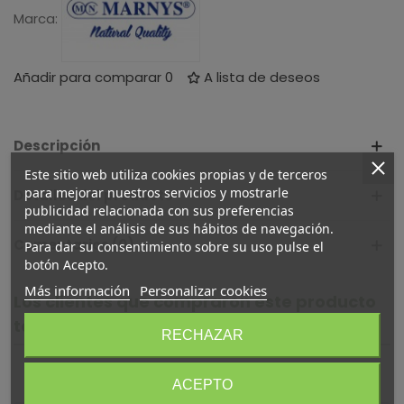
Marca:
Añadir para comparar
0
A lista de deseos
Descripción
Este sitio web utiliza cookies propias y de terceros
para mejorar nuestros servicios y mostrarle
Detalles del producto
publicidad relacionada con sus preferencias
mediante el análisis de sus hábitos de navegación.
Comentarios (0)
Para dar su consentimiento sobre su uso pulse el
botón Acepto.
Más información
Personalizar cookies
Los clientes que compraron este producto
también compraron:
RECHAZAR
ACEPTO