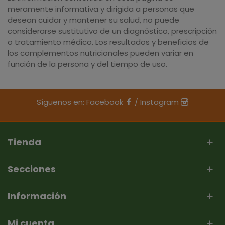
meramente informativa y dirigida a personas que
desean cuidar y mantener su salud, no puede
considerarse sustitutivo de un diagnóstico, prescripción
o tratamiento médico. Los resultados y beneficios de
los complementos nutricionales pueden variar en
función de la persona y del tiempo de uso.
Síguenos en:
Facebook
/
Instagram
Tienda
Secciones
Información
Mi cuenta