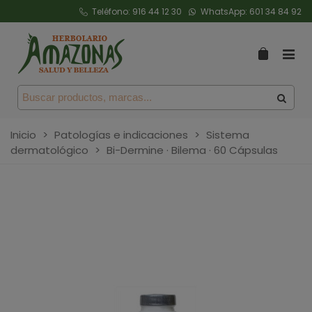
Teléfono:
916 44 12 30
WhatsApp:
601 34 84 92
Inicio
>
Patologías e indicaciones
>
Sistema
dermatológico
>
Bi-Dermine · Bilema · 60 Cápsulas