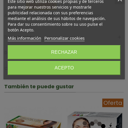
Este sitio web utiliza cookies propias y de terceros
para mejorar nuestros servicios y mostrarle
publicidad relacionada con sus preferencias
Añadir para comparar
0
A lista de deseos
mediante el análisis de sus hábitos de navegación.
Para dar su consentimiento sobre su uso pulse el
botón Acepto.
Descripción
Más información
Personalizar cookies
RECHAZAR
Detalles del producto
ACEPTO
Comentarios (0)
También te puede gustar
Oferta