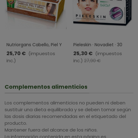
Nutriorgans Cabello, Piel Y
Pieleskin · Novadiet · 30
Uñas · Tongil · 14 Viales
Cápsulas
25,70 €
25,30 €
(impuestos
(impuestos
inc.)
inc.)
-2,60 €
27,90 €
Complementos alimenticios
Los complementos alimenticios no pueden ni deben
sustituir una dieta equilibrada y se deben tomar según
las dosis diarias recomendadas en el etiquetado del
producto.
Mantener fuera del alcance de los niños.
La información contenida en esta página es