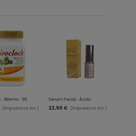
 · Bilema · 90
Serum Facial · Ácido
BioAtopic 
s
Hialurónico Liposomado ·
50 Ml
22,50 €
15,95 €
(impuestos inc.)
(impuestos inc.)
Macais · 20ml