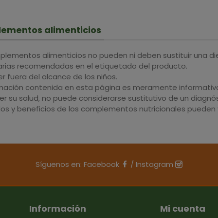
ementos alimenticios
plementos alimenticios no pueden ni deben sustituir una di
iarias recomendadas en el etiquetado del producto.
 fuera del alcance de los niños.
rmación contenida en esta página es meramente informativa 
r su salud, no puede considerarse sustitutivo de un diagnós
dos y beneficios de los complementos nutricionales pueden v
Síguenos en:
Facebook
/
Instagram
Información
Mi cuenta