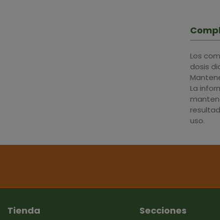
Compl
Los com
dosis d
Mantener
La info
mantene
resulta
uso.
Tienda
Secciones