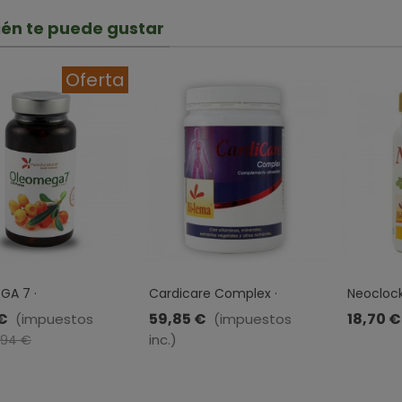
én te puede gustar
Oferta
GA 7 ·
Cardicare Complex ·
Neoclock
TURAL · 120 PERLAS
Bilema · 240 Capsulas
Cápsula
€
59,85 €
18,70 €
(impuestos
(impuestos
-10%
inc.)
,94 €