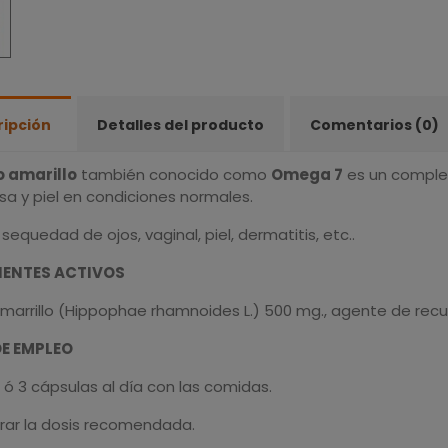
ripción
Detalles del producto
Comentarios (0)
o amarillo
también conocido como
Omega 7
es un comple
sa y piel en condiciones normales.
 sequedad de ojos, vaginal, piel, dermatitis, etc..
IENTES ACTIVOS
amarrillo (Hippophae rhamnoides L.) 500 mg., agente de recu
E EMPLEO
ó 3 cápsulas al día con las comidas.
rar la dosis recomendada.