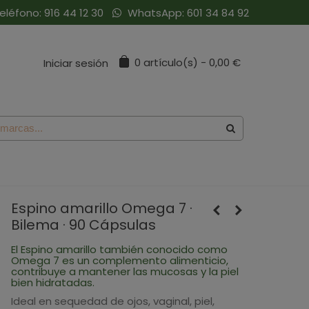
eléfono:
916 44 12 30
WhatsApp:
601 34 84 92
0
artículo(s)
-
0,00 €
Iniciar sesión
Espino amarillo Omega 7 ·
Bilema · 90 Cápsulas
El Espino amarillo también conocido como
Omega 7 es un complemento alimenticio,
contribuye a mantener las mucosas y la piel
bien hidratadas.
Ideal en sequedad de ojos, vaginal, piel,