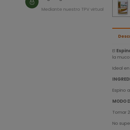
Mediante nuestro TPV virtual
Desc
El
Espin
la muco
Ideal en
INGRED
Espino 
MODO D
Tomar 2 
No supe