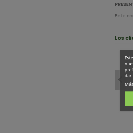
PRESEN
Bote co
Los c
Este
nues
pref
dar 
Más