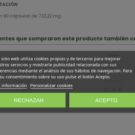
TACIÓN
n 90 cápsulas de 722,22 mg.
lientes que compraron este producto también 
 sitio web utiliza cookies propias y de terceros para mejorar
tros servicios y mostrarle publicidad relacionada con sus
erencias mediante el análisis de sus hábitos de navegación. Para
su consentimiento sobre su uso pulse el botón Acepto.
Previcol
Colamag
 información
Personalizar cookies
Omega
Colágeno
17,85 €
27,10 €
3 Forte ·
Hidrolizado
(impuestos
(impuestos
Bilema ·
·
RECHAZAR
ACEPTO
inc.)
inc.)
140
Novadiet
Cápsulas
· 300gr