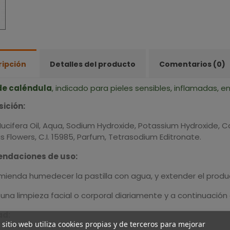
ripción
Detalles del producto
Comentarios (0)
de caléndula
, indicado para pieles sensibles, inflamadas, 
ición:
ucifera Oil, Aqua, Sodium Hydroxide, Potassium Hydroxide, C
lis Flowers, C.I. 15985, Parfum, Tetrasodium Editronate.
ndaciones de uso:
mienda humedecer la pastilla con agua, y extender el prod
 una limpieza facial o corporal diariamente y a continuació
ad:
 sitio web utiliza cookies propias y de terceros para mejorar