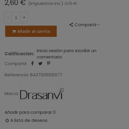
2,60 €
(impuestos inc.)
3,15 €
-0,55 €
-
+
Compartir
Añadir al carrito
Inicia sesión para escribir un
Calificacion:
comentario
Compartir
Referencia:
8437006921077
Marca:
Añadir para comparar
0
A lista de deseos