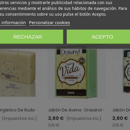
de 100 gr.
tros servicios y mostrarle publicidad relacionada con sus
erencias mediante el análisis de sus hábitos de navegación. Para
su consentimiento sobre su uso pulse el botón Acepto.
 información
Personalizar cookies
én te puede gustar
RECHAZAR
ACEPTO
Oferta
rgánico De Ruda ·
Jabón De Avena · Drasanvi ·
Jabón De
 Room · Radhe
100 Gr
Drasanvi 
2,60 €
2,60 €
(impuestos inc.)
(impuestos inc.)
 125 Gr
-0,55 €
-
3,15 €
3,15 €