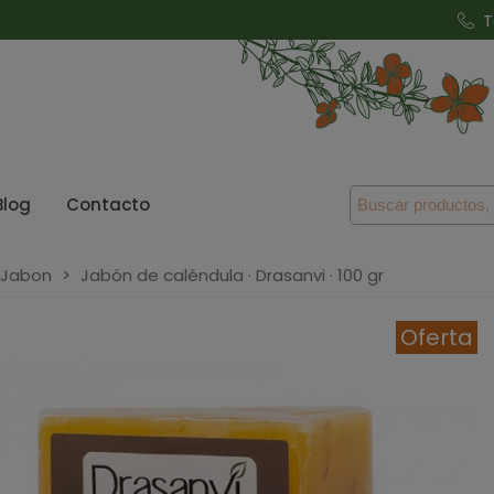
T
Blog
Contacto
 Jabon
>
Jabón de caléndula · Drasanvi · 100 gr
Oferta