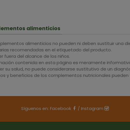
ementos alimenticios
plementos alimenticios no pueden ni deben sustituir una di
iarias recomendadas en el etiquetado del producto.
 fuera del alcance de los niños.
rmación contenida en esta página es meramente informativa 
r su salud, no puede considerarse sustitutivo de un diagnós
dos y beneficios de los complementos nutricionales pueden v
Síguenos en:
Facebook
/
Instagram