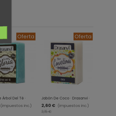
Oferta
Oferta
 Árbol Del Té ·
Jabón De Coco · Drasanvi ·
Jabón De 
· 100 Gr
100 Gr
100 Gr
2,60 €
2,60 €
(impuestos inc.)
(impuestos inc.)
0,55 €
-0,55 €
-0
3,15 €
3,15 €