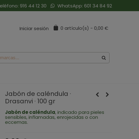
eléfono:
916 44 12 30
WhatsApp:
601 34 84 92
0
artículo(s)
-
0,00 €
Iniciar sesión
Jabón de caléndula ·
Drasanvi · 100 gr
Jabón de caléndula
, indicado para pieles
sensibles, inflamadas, enrojecidas o con
eccemas.