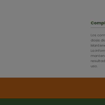
Compl
Los com
dosis d
Mantener
La info
mantene
resulta
uso.