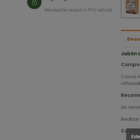
Mediante nuestro TPV virtual
Desc
Jabón 
Compos
Cocos N
officina
Recome
Se reco
Realizar
Cantid
Este