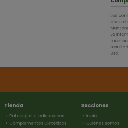
Compl
Los com
dosis d
Mantener
La info
mantene
resulta
uso.
Tienda
Secciones
Patologías e indicaciones
Inicio
Complementos Dietéticos
Quiénes somos