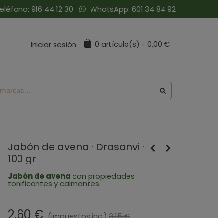
eléfono:
916 44 12 30
WhatsApp:
601 34 84 92
0
artículo(s)
-
0,00 €
Iniciar sesión
Jabón de avena · Drasanvi ·
100 gr
Jabón de avena
con propiedades
tonificantes y calmantes.
2,60 €
(impuestos inc.)
3,15 €
-0,55 €