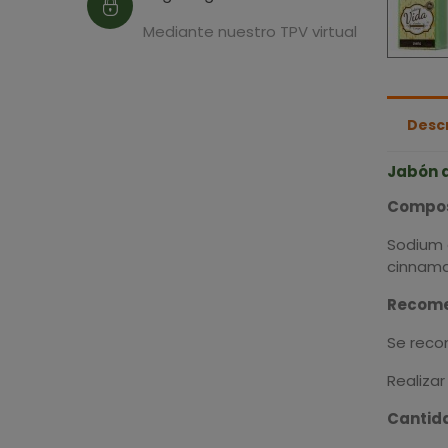
Mediante nuestro TPV virtual
Desc
Jabón 
Compos
Sodium c
cinnamal
Recome
Se reco
Realizar
Cantid