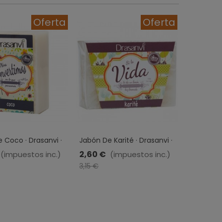
Oferta
Oferta
 Coco · Drasanvi ·
Jabón De Karité · Drasanvi ·
Jabón De 
100 Gr
Drasanvi ·
2,60 €
2,60 €
(impuestos inc.)
(impuestos inc.)
0,55 €
-0,55 €
-0
3,15 €
3,15 €