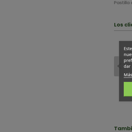
Pastilla 
Los c
Este
nues
pref
dar 
Más
Tambi