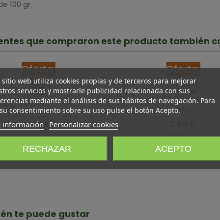
de 100 gr.
lientes que compraron este producto también 
Oferta
Oferta
 sitio web utiliza cookies propias y de terceros para mejorar
tros servicios y mostrarle publicidad relacionada con sus
erencias mediante el análisis de sus hábitos de navegación. Para
su consentimiento sobre su uso pulse el botón Acepto.
Jabón
Jabón
De
De
2,60 €
2,60 €
 información
Personalizar cookies
Argán ·
Manzanilla
(impuestos
(impuestos
Drasanvi
·
inc.)
inc.)
3,15 €
3,15 €
RECHAZAR
ACEPTO
· 100 Gr
Drasanvi
-0,55 €
-0,55 €
· 100 Gr
én te puede gustar