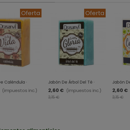
Oferta
Oferta
e Caléndula ·
Jabón De Árbol Del Té ·
Jabón De
 · 100 Gr
Drasanvi · 100 Gr
100 Gr
2,60 €
2,60 €
(impuestos inc.)
(impuestos inc.)
-0,55 €
-0,55 €
-
3,15 €
3,15 €