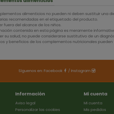
ementos alimenticios
plementos alimenticios no pueden ni deben sustituir una di
iarias recomendadas en el etiquetado del producto.
 fuera del alcance de los niños.
rmación contenida en esta página es meramente informativa 
r su salud, no puede considerarse sustitutivo de un diagnós
dos y beneficios de los complementos nutricionales pueden v
Síguenos en:
Facebook
/
Instagram
Información
Mi cuenta
Aviso legal
Mi cuenta
Personalizar las cookies
Mis pedidos