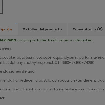
ripción
Detalles del producto
Comentarios (0)
de avena
con propiedades tonificantes y calmantes.
ición:
ocoate, potassium cocoate, aqua, qlycerin, parfum, avena sati
, butylphenyl methylpropional, C.I. 11680+74160+74260
ndaciones de uso:
mienda humedecer la pastilla con agua, y extender el prod
 una limpieza facial o corporal diariamente y a continuació
ad: