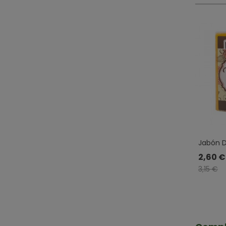
Jabón D
Drasanvi
2,60 €
3,15 €