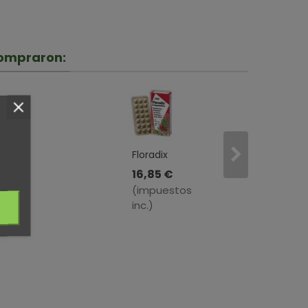
compraron:
Floradix
· Hierro
16,85 €
+
(impuestos
Vitaminas
inc.)
· Salus ·
84
Comprimidos