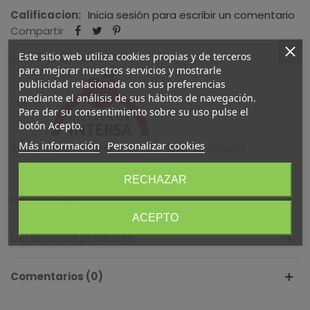
Calificacion:
Inicia sesión para escribir un comentario
Compartir
Este sitio web utiliza cookies propias y de terceros
Referencia:
amaz2469
para mejorar nuestros servicios y mostrarle
publicidad relacionada con sus preferencias
mediante el análisis de sus hábitos de navegación.
Marca:
Para dar su consentimiento sobre su uso pulse el
botón Acepto.
Más información
Personalizar cookies
Añadir para comparar
0
A lista de deseos
RECHAZAR
Descripción
ACEPTO
Detalles del producto
Comentarios (0)