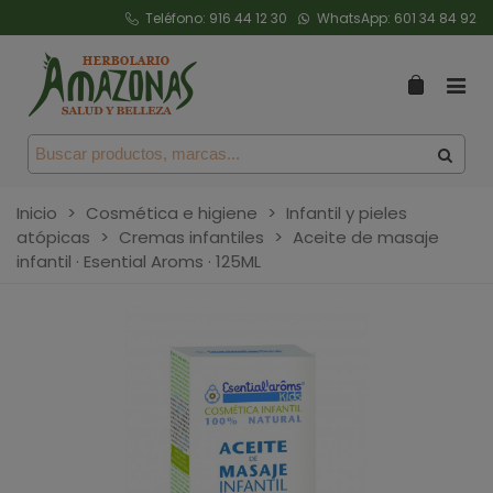
Teléfono:
916 44 12 30
WhatsApp:
601 34 84 92
Inicio
>
Cosmética e higiene
>
Infantil y pieles
atópicas
>
Cremas infantiles
>
Aceite de masaje
infantil · Esential Aroms · 125ML