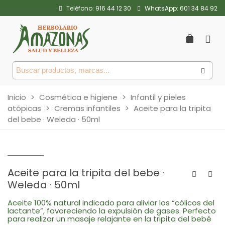
Teléfono:
916 44 12 30
WhatsApp:
601 34 84 92
Inicio
>
Cosmética e higiene
>
Infantil y pieles
atópicas
>
Cremas infantiles
>
Aceite para la tripita
del bebe · Weleda · 50ml
Aceite para la tripita del bebe ·
Weleda · 50ml
Aceite 100% natural indicado para aliviar los “cólicos del
lactante”, favoreciendo la expulsión de gases. Perfecto
para realizar un masaje relajante en la tripita del bebé