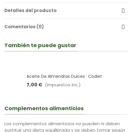
Detalles del producto
Comentarios (0)
También te puede gustar
Aceite De Almendras Dulces · Codiet ·
250 Ml
7,00 €
(impuestos inc.)
Complementos alimenticios
Los complementos alimenticios no pueden ni deben
sustituir una dieta equilibrada y se deben tomar según