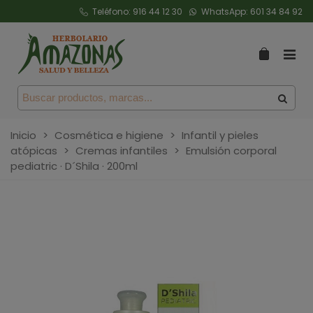
Teléfono:
916 44 12 30
WhatsApp:
601 34 84 92
Inicio
>
Cosmética e higiene
>
Infantil y pieles
atópicas
>
Cremas infantiles
>
Emulsión corporal
pediatric · D´Shila · 200ml