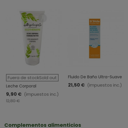
Fluido De Baño Ultra-Suave
Fuera de stockSold out
Pediatric · D´Shila · 200ml
21,50 €
(impuestos inc.)
Leche Corporal
Hidronutritiva Ecotherapie ·
9,90 €
(impuestos inc.)
Algologie · 200 Ml
-2,90 €
12,80 €
Complementos alimenticios