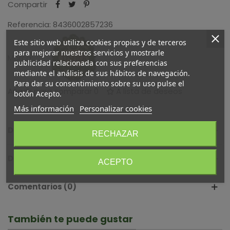
Compartir
Referencia:
8436002857236
Este sitio web utiliza cookies propias y de terceros
para mejorar nuestros servicios y mostrarle
Marca:
publicidad relacionada con sus preferencias
mediante el análisis de sus hábitos de navegación.
Para dar su consentimiento sobre su uso pulse el
Añadir para comparar
0
A lista de deseos
botón Acepto.
Más información
Personalizar cookies
Descripción
RECHAZAR
Detalles del producto
ACEPTO
Comentarios (0)
También te puede gustar