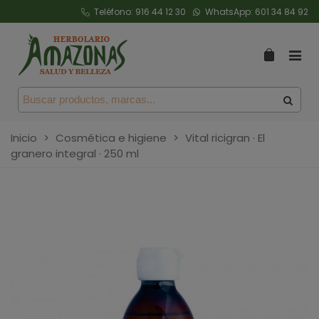
Teléfono:
916 44 12 30
WhatsApp:
601 34 84 92
Inicio
>
Cosmética e higiene
>
Vital ricigran · El
granero integral · 250 ml