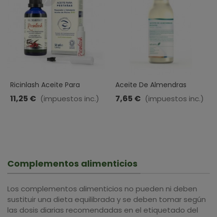
Ricinlash Aceite Para
Aceite De Almendras
Pestañas · Marnys · 50 Ml
Dulces · Ebers · 250 Ml
11,25 €
7,65 €
(impuestos inc.)
(impuestos inc.)
Complementos alimenticios
Los complementos alimenticios no pueden ni deben
sustituir una dieta equilibrada y se deben tomar según
las dosis diarias recomendadas en el etiquetado del