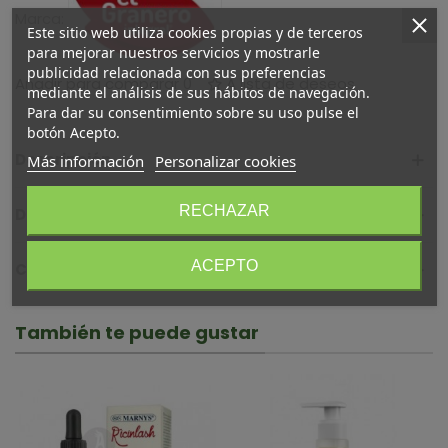
Marca:
Este sitio web utiliza cookies propias y de terceros
para mejorar nuestros servicios y mostrarle
publicidad relacionada con sus preferencias
Añadir para comparar
0
A lista de deseos
mediante el análisis de sus hábitos de navegación.
Para dar su consentimiento sobre su uso pulse el
botón Acepto.
Descripción
Más información
Personalizar cookies
RECHAZAR
Detalles del producto
ACEPTO
Comentarios (0)
También te puede gustar