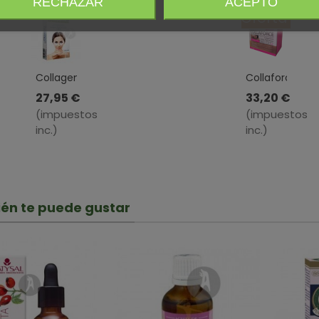
RECHAZAR
ACEPTO
Oferta
Collagenix
Collaforce
Lift · ESI ·
Skin ·
27,95 €
33,20 €
10
Dietmed
(impuestos
(impuestos
Parches
· 30
inc.)
inc.)
Sobres
+
Crema
Regalo
én te puede gustar