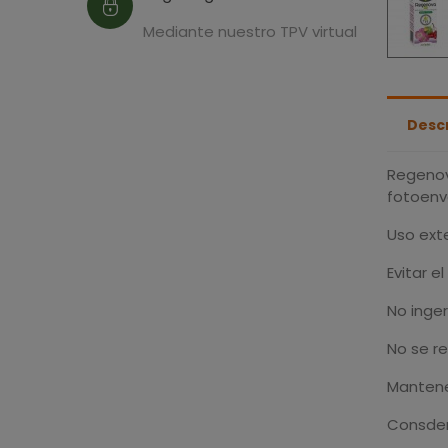
Mediante nuestro TPV virtual
Desc
Regenov
fotoenve
Uso exte
Evitar e
No ingeri
No se r
Mantener
Consderv