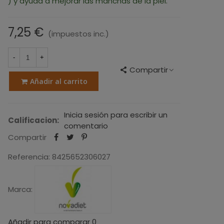
) y ayuda a mejorar las manchas de la piel.
7,25 €
(impuestos inc.)
-
+
Compartir
Añadir al carrito
Inicia sesión para escribir un
Calificacion:
comentario
Compartir
Referencia:
8425652306027
Marca:
Añadir para comparar
0