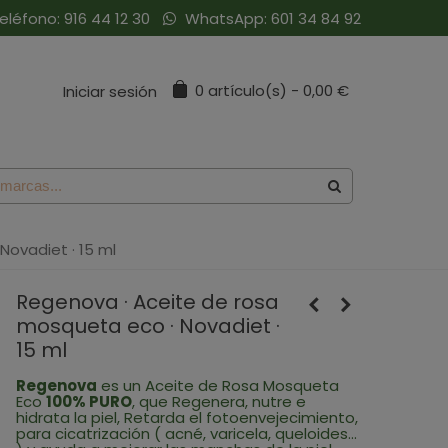
eléfono:
916 44 12 30
WhatsApp:
601 34 84 92
0
artículo(s)
-
0,00 €
Iniciar sesión
Novadiet · 15 ml
Regenova · Aceite de rosa
mosqueta eco · Novadiet ·
15 ml
Regenova
es un Aceite de Rosa Mosqueta
Eco
100% PURO
, que
Regenera, nutre e
hidrata la piel, Retarda el fotoenvejecimiento,
para cicatrización ( acné, varicela, queloides...