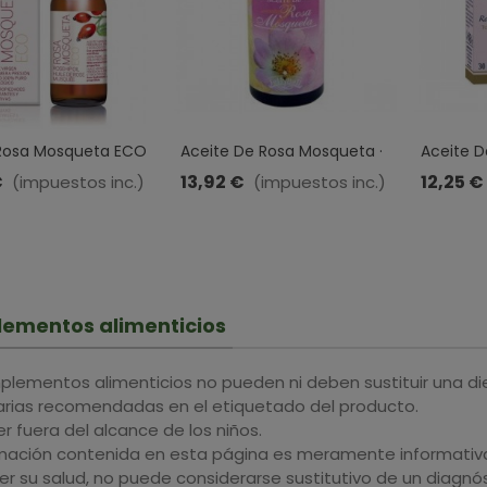
 Rosa Mosqueta ECO
Aceite De Rosa Mosqueta ·
Aceite 
l · 30 Ml
JellyBell · 50 Ml
Puro · Ma
€
13,92 €
12,25 €
(impuestos inc.)
(impuestos inc.)
ementos alimenticios
plementos alimenticios no pueden ni deben sustituir una di
iarias recomendadas en el etiquetado del producto.
 fuera del alcance de los niños.
rmación contenida en esta página es meramente informativa 
r su salud, no puede considerarse sustitutivo de un diagnós