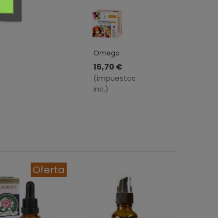
Omega
3-6-9 ·
16,70 €
Ometrix
(impuestos
·
inc.)
Novadiet
· 60
Cápsulas
Blandas
Oferta