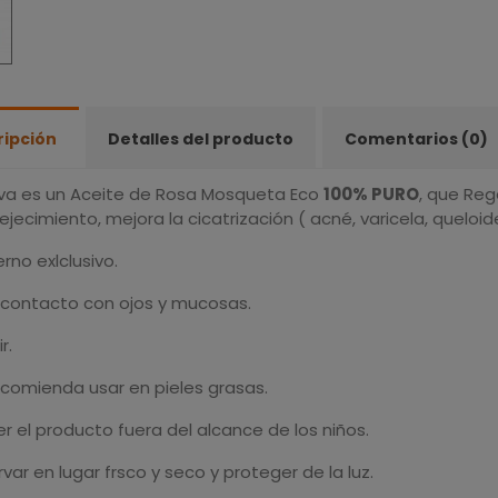
ripción
Detalles del producto
Comentarios (0)
a es un Aceite de Rosa Mosqueta Eco
100% PURO
, que
Rege
jecimiento, mejora la cicatrización ( acné, varicela, queloide
rno exlclusivo.
l contacto con ojos y mucosas.
r.
ecomienda usar en pieles grasas.
 el producto fuera del alcance de los niños.
ar en lugar frsco y seco y proteger de la luz.