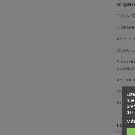
Origen 
FICHA T
INGREDIE
Aceite d
MODO DE
Sobre la
absorci
Aplicar 
CONTEN
Este
nues
15 ml.
pref
dar 
Más
Los c