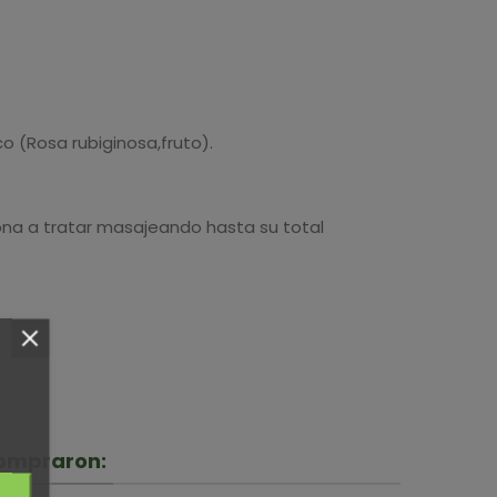
o (Rosa rubiginosa,fruto).
a zona a tratar masajeando hasta su total
compraron: