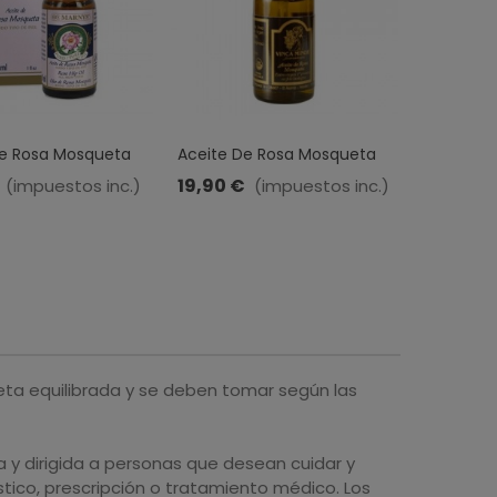
De Rosa Mosqueta
Aceite De Rosa Mosqueta
Aceite D
rnys · 30 Ml
Bio · Vinca Minor · 30 Ml
Bio Puro ·
19,90 €
13,95 €
(impuestos inc.)
(impuestos inc.)
30 Ml
eta equilibrada y se deben tomar según las
y dirigida a personas que desean cuidar y
tico, prescripción o tratamiento médico. Los