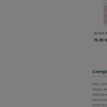
Aceite
· Natysa
15,35 
Compl
Los com
dosis d
Mantener
La info
mantene