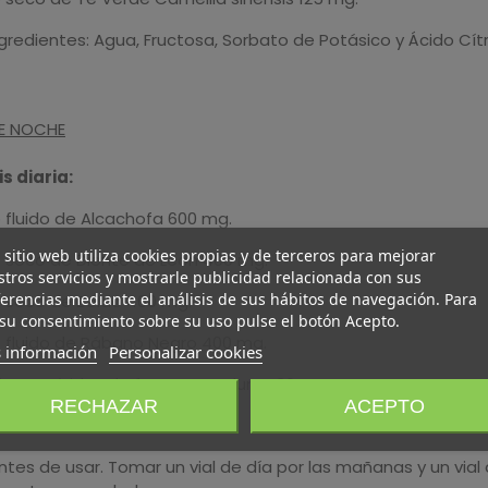
gredientes: Agua, Fructosa, Sorbato de Potásico y Ácido Cítr
DE NOCHE
s diaria:
 fluido de Alcachofa 600 mg.
 sitio web utiliza cookies propias y de terceros para mejorar
o seco de Diente de León 400 mg.
tros servicios y mostrarle publicidad relacionada con sus
erencias mediante el análisis de sus hábitos de navegación. Para
o seco de Boldo 400 mg.
su consentimiento sobre su uso pulse el botón Acepto.
o fluido de Rábano Negro 400 mg.
 información
Personalizar cookies
igosacáridos de frutas y verduras 30 mg.
RECHAZAR
ACEPTO
ndaciones de uso:
ntes de usar. Tomar un vial de día por las mañanas y un via