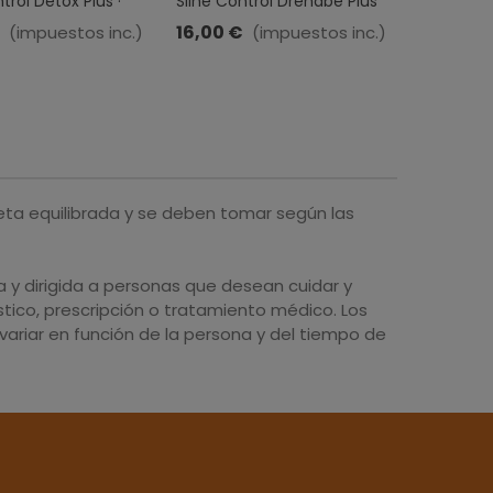
trol Detox Plus ·
Sline Control Drenabe Plus
Phytodepu
00 Ml
+ · Sakai · 500 Ml
Intersa ·
16,00 €
14,54 €
(impuestos inc.)
(impuestos inc.)
eta equilibrada y se deben tomar según las
y dirigida a personas que desean cuidar y
tico, prescripción o tratamiento médico. Los
ariar en función de la persona y del tiempo de