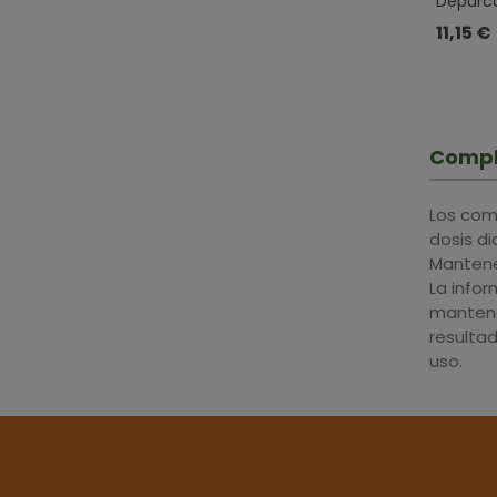
Depurca
Cápsul
11,15 €
Compl
Los com
dosis d
Mantener
La info
mantene
resulta
uso.