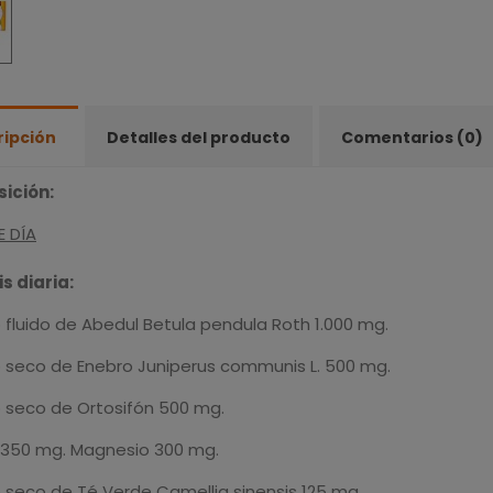
ripción
Detalles del producto
Comentarios (0)
ición:
E DÍA
s diaria:
 fluido de Abedul Betula pendula Roth 1.000 mg.
o seco de Enebro Juniperus communis L. 500 mg.
o seco de Ortosifón 500 mg.
 350 mg. Magnesio 300 mg.
o seco de Té Verde Camellia sinensis 125 mg.