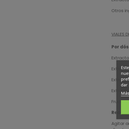
Otros in
VIALES 
Por dósi
Extracto
Este
Extract
nues
pref
Extract
dar 
Extract
Más
Fructool
Recome
Agitar a