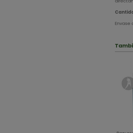
directa
Cantid
Envase d
Tambi