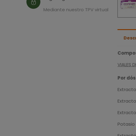
Mediante nuestro TPV virtual
Desc
Compos
VIALES D
Por dósi
Extracto
Extract
Extract
Potasio
Extract