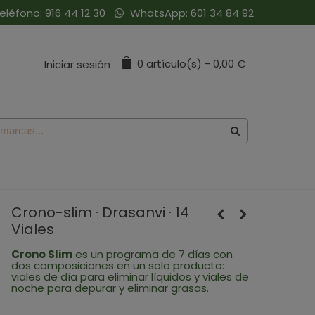
eléfono:
916 44 12 30
WhatsApp:
601 34 84 92
0
artículo(s)
-
0,00 €
Iniciar sesión
Crono-slim · Drasanvi · 14
Viales
Crono Slim
es un programa de 7 días con
dos composiciones en un solo producto:
viales de día para eliminar líquidos y viales de
noche para depurar y eliminar grasas.