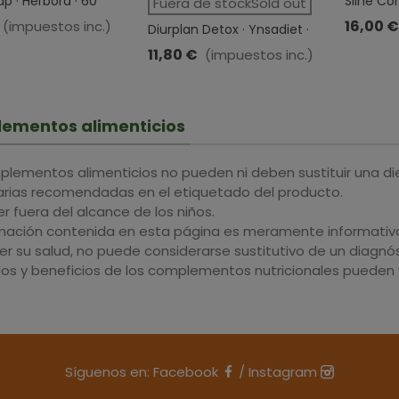
p · Herbora · 60
Sline Con
Fuera de stockSold out
as
Sakai · 5
16,00 €
(impuestos inc.)
Diurplan Detox · Ynsadiet ·
250 Ml
11,80 €
(impuestos inc.)
ementos alimenticios
plementos alimenticios no pueden ni deben sustituir una di
iarias recomendadas en el etiquetado del producto.
 fuera del alcance de los niños.
rmación contenida en esta página es meramente informativa 
r su salud, no puede considerarse sustitutivo de un diagnós
dos y beneficios de los complementos nutricionales pueden v
Síguenos en:
Facebook
/
Instagram