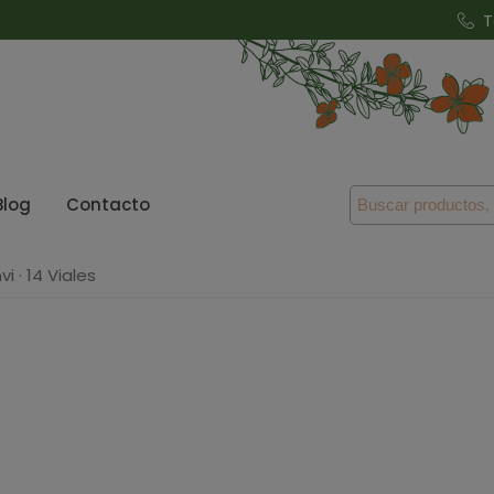
T
Blog
Contacto
i · 14 Viales