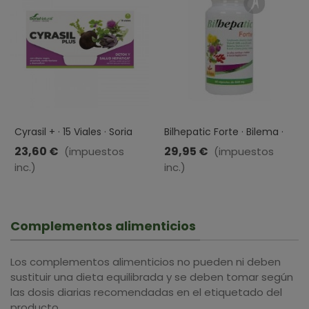
Cyrasil + · 15 Viales · Soria
Bilhepatic Forte · Bilema ·
Natural
60 Cápsulas
23,60 €
29,95 €
(impuestos
(impuestos
inc.)
inc.)
Complementos alimenticios
Los complementos alimenticios no pueden ni deben
sustituir una dieta equilibrada y se deben tomar según
las dosis diarias recomendadas en el etiquetado del
producto.