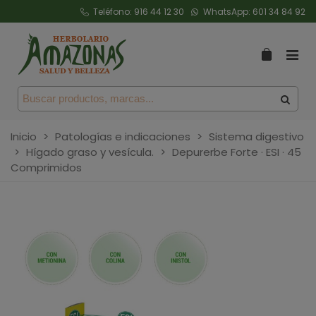
Teléfono:
916 44 12 30
WhatsApp:
601 34 84 92
Inicio
>
Patologías e indicaciones
>
Sistema digestivo
>
Hígado graso y vesícula.
>
Depurerbe Forte · ESI · 45
Comprimidos