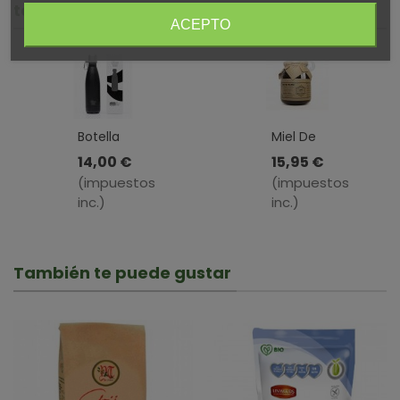
también compraron:
ACEPTO
Botella
Miel De
De
Roble ·
14,00 €
15,95 €
Agua
El
(impuestos
(impuestos
Reutilizable
Mielero
inc.)
inc.)
De
De
Acero
Riaza · 1
Inoxidable
Kg
Negro ·
También te puede gustar
BBO
Irisana ·
500 Ml