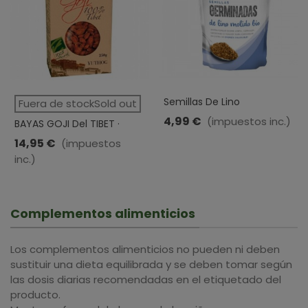
Semillas De Lino
Fuera de stockSold out
Germinadas Y Molidas BIO ·
4,99 €
(impuestos inc.)
BAYAS GOJI Del TIBET ·
Linwoods · 200 Gr
YUTHOG · 250 GR
14,95 €
(impuestos
inc.)
Complementos alimenticios
Los complementos alimenticios no pueden ni deben
sustituir una dieta equilibrada y se deben tomar según
las dosis diarias recomendadas en el etiquetado del
producto.