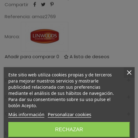
Compartir
Referencia:
amaz2769
Marca:
Añadir para comparar
0
A lista de deseos
Este sitio web utiliza cookies propias y de terceros
Descripción
para mejorar nuestros servicios y mostrarle
publicidad relacionada con sus preferencias
mediante el análisis de sus hábitos de navegación.
Detalles del producto
Para dar su consentimiento sobre su uso pulse el
botón Acepto.
Comentarios (0)
Más información
Personalizar cookies
RECHAZAR
Los clientes que compraron este producto