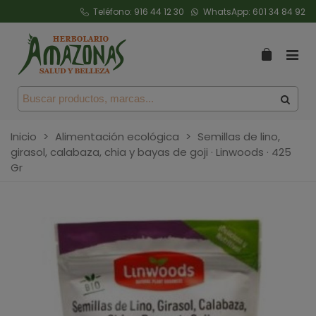
Teléfono:
916 44 12 30
WhatsApp:
601 34 84 92
Inicio
>
Alimentación ecológica
>
Semillas de lino,
girasol, calabaza, chia y bayas de goji · Linwoods · 425
Gr