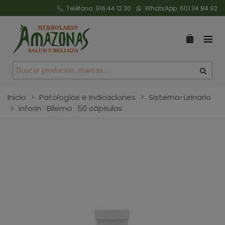
Teléfono:
916 44 12 30
WhatsApp:
601 34 84 92
Inicio
>
Patologías e indicaciones
>
Sistema-urinario
>
Inforin · Bilema · 50 cápsulas