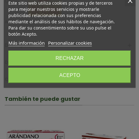
Marca:
Este sitio web utiliza cookies propias y de terceros
para mejorar nuestros servicios y mostrarle
publicidad relacionada con sus preferencias
Añadir para comparar
0
A lista de deseos
mediante el análisis de sus hábitos de navegación.
Para dar su consentimiento sobre su uso pulse el
botón Acepto.
Más información
Personalizar cookies
Descripción
RECHAZAR
Detalles del producto
ACEPTO
Comentarios (0)
También te puede gustar