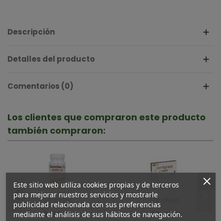
Descripción
Detalles del producto
Comentarios (0)
Los clientes que compraron este producto
también compraron:
Este sitio web utiliza cookies propias y de terceros
para mejorar nuestros servicios y mostrarle
Vitamina
MicoNeo
publicidad relacionada con sus preferencias
D3
Cordyceps
8,95 €
39,45 €
mediante el análisis de sus hábitos de navegación.
4000IU ·
· Neo ·