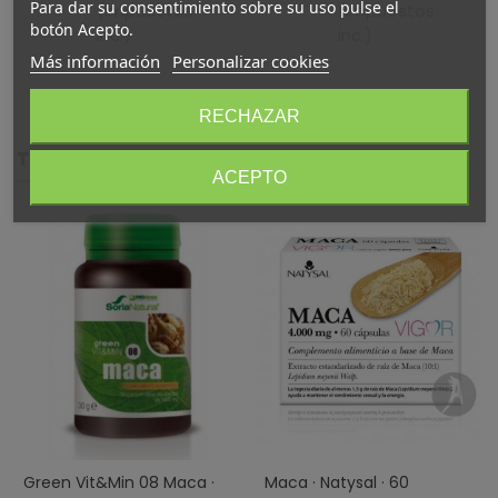
Para dar su consentimiento sobre su uso pulse el
(impuestos
(impuestos
Bilema ·
60
botón Acepto.
inc.)
inc.)
90
Cápsulas
Más información
Personalizar cookies
Cápsulas
RECHAZAR
También te puede gustar
ACEPTO
Green Vit&min 08 Maca ·
Maca · Natysal · 60