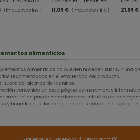
torio - Castaño De
Circuven 19-C Liberación
Circular 
Centella Asiática,
Prolongada · Soria Natural ·
Cápsula
€
11,05 €
21,55 €
(impuestos inc.)
(impuestos inc.)
Hamamelis, Vid Roja
30 Cápsulas
ementos alimenticios
plementos alimenticios no pueden ni deben sustituir una di
iarias recomendadas en el etiquetado del producto.
 fuera del alcance de los niños.
rmación contenida en esta página es meramente informativa 
r su salud, no puede considerarse sustitutivo de un diagnós
dos y beneficios de los complementos nutricionales pueden v
Síguenos en:
Facebook
/
Instagram