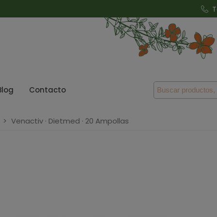
T
Blog
Contacto
>
Venactiv · Dietmed · 20 Ampollas