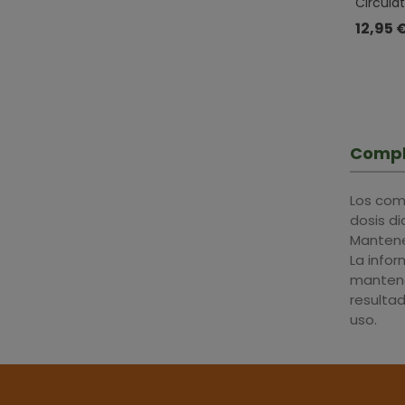
Circula
Indias, 
12,95 
Rusco, 
Compl
Los com
dosis d
Mantener
La info
mantene
resulta
uso.