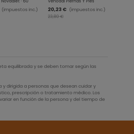
· Novadiet · 60
Venodal Piernas Y Pies
CIRCUME
s
Cansados · Espadiet · 20
MONTSTA
20,23 €
18,15 €
(impuestos inc.)
(impuestos inc.)
Viales
-15%
23,80 €
eta equilibrada y se deben tomar según las
y dirigida a personas que desean cuidar y
tico, prescripción o tratamiento médico. Los
ariar en función de la persona y del tiempo de