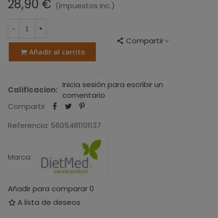
28,90 €
(impuestos inc.)
-
+
Compartir
Añadir al carrito
Inicia sesión para escribir un
Calificacion:
comentario
Compartir
Referencia:
5605481101137
Marca:
Añadir para comparar
0
A lista de deseos