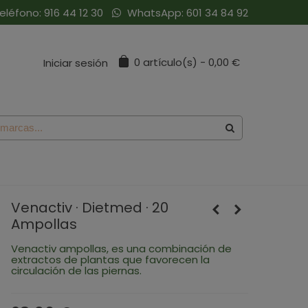
eléfono:
916 44 12 30
WhatsApp:
601 34 84 92
0
artículo(s)
-
0,00 €
Iniciar sesión
Venactiv · Dietmed · 20
Ampollas
Venactiv ampollas, es una combinación de
extractos de plantas que favorecen la
circulación de las piernas.