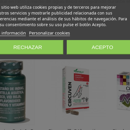
luir en 1 litro y medio de agua. Beba el preparado durante el
 sitio web utiliza cookies propias y de terceros para mejorar
ad:
tros servicios y mostrarle publicidad relacionada con sus
erencias mediante el análisis de sus hábitos de navegación. Para
llas de 15 ml
su consentimiento sobre su uso pulse el botón Acepto.
 información
Personalizar cookies
én te puede gustar
RECHAZAR
ACEPTO