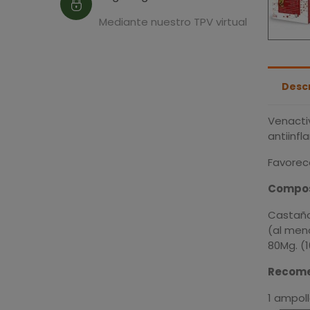
Mediante nuestro TPV virtual
Desc
Venactiv
antiinfl
Favorece
Compos
Castaño
(al men
80Mg. (
Recome
1 ampol