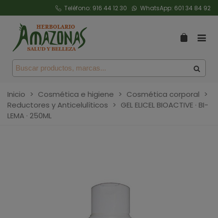
Teléfono:
916 44 12 30
WhatsApp:
601 34 84 92
Inicio
>
Cosmética e higiene
>
Cosmética corporal
>
Reductores y Anticelulíticos
>
GEL ELICEL BIOACTIVE · BI-
LEMA · 250ML