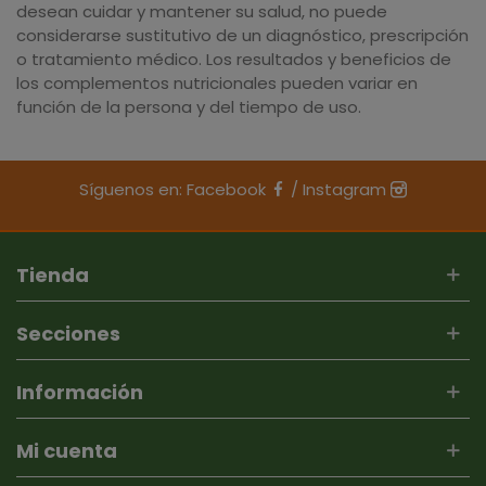
desean cuidar y mantener su salud, no puede
considerarse sustitutivo de un diagnóstico, prescripción
o tratamiento médico. Los resultados y beneficios de
los complementos nutricionales pueden variar en
función de la persona y del tiempo de uso.
Síguenos en:
Facebook
/
Instagram
Tienda
Secciones
Información
Mi cuenta