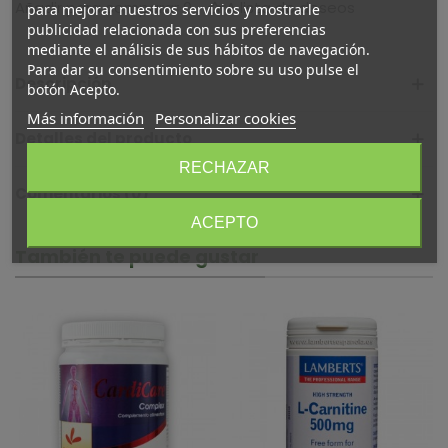
Añadir para comparar
0
A lista de deseos
para mejorar nuestros servicios y mostrarle
publicidad relacionada con sus preferencias
mediante el análisis de sus hábitos de navegación.
Para dar su consentimiento sobre su uso pulse el
Descripción
botón Acepto.
Más información
Personalizar cookies
Detalles del producto
RECHAZAR
Comentarios (0)
ACEPTO
También te puede gustar