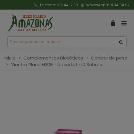
Teléfono:
916 44 12 30
WhatsApp:
601 34 84 92
Inicio
>
Complementos Dietéticos
>
Control de peso
>
Vientre Plano H2DEL · Novadiet · 10 Sobres