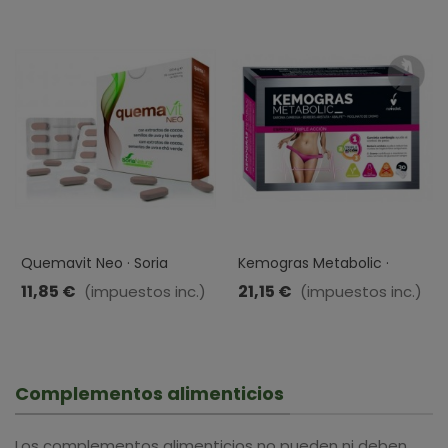
Quemavit Neo · Soria
Kemogras Metabolic ·
Natural · 28Comprimidos
Novadiet · 30 Cápsulas
11,85 €
21,15 €
(impuestos inc.)
(impuestos inc.)
Complementos alimenticios
Los complementos alimenticios no pueden ni deben