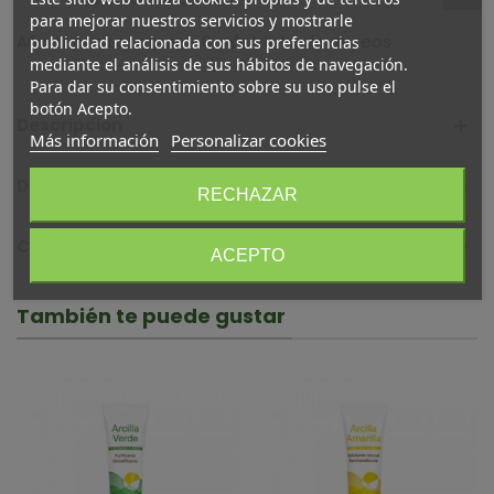
para mejorar nuestros servicios y mostrarle
Añadir para comparar
0
A lista de deseos
publicidad relacionada con sus preferencias
mediante el análisis de sus hábitos de navegación.
Para dar su consentimiento sobre su uso pulse el
botón Acepto.
Descripción
Más información
Personalizar cookies
Detalles del producto
RECHAZAR
Comentarios (0)
ACEPTO
También te puede gustar