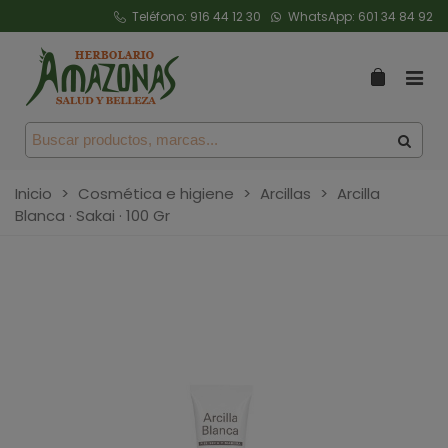
Teléfono:
916 44 12 30
WhatsApp:
601 34 84 92
Inicio
>
Cosmética e higiene
>
Arcillas
>
Arcilla
Blanca · Sakai · 100 Gr