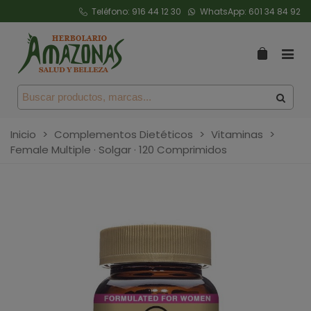
Teléfono:
916 44 12 30
WhatsApp:
601 34 84 92
Inicio
>
Complementos Dietéticos
>
Vitaminas
>
Female Multiple · Solgar · 120 Comprimidos