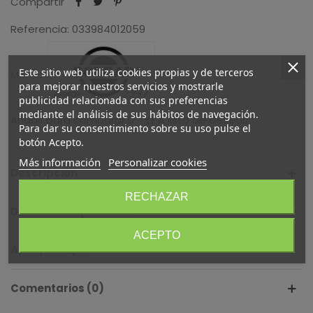
Compartir
Referencia:
033984012059
Este sitio web utiliza cookies propias y de terceros
Marca:
para mejorar nuestros servicios y mostrarle
publicidad relacionada con sus preferencias
mediante el análisis de sus hábitos de navegación.
Añadir para comparar
0
A lista de deseos
Para dar su consentimiento sobre su uso pulse el
botón Acepto.
Más información
Personalizar cookies
Descripción
RECHAZAR
Detalles del producto
ACEPTO
Apto / No apto
Comentarios (0)