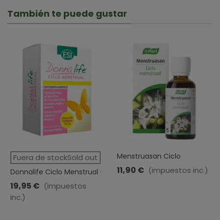
También te puede gustar
Menstruasan Ciclo
Fuera de stockSold out
Menstrual Gotas · A Vogel ·
11,90 €
(impuestos inc.)
Donnalife Ciclo Menstrual ·
50 Ml
Esi · 36 Comprimidos
19,95 €
(impuestos
inc.)