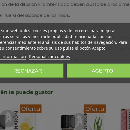
ión de la difusión y la intensidad deben ajustarse a las dim
 fuera del alcance de los niños.
ndir en habitaciones de niños MENORES DE 2 AÑOS
 sitio web utiliza cookies propias y de terceros para mejorar
tros servicios y mostrarle publicidad relacionada con sus
starse atención a la selección de aceites esenciales utiliza
erencias mediante el análisis de sus hábitos de navegación. Para
su consentimiento sobre su uso pulse el botón Acepto.
el difusor de manera que se evite el contacto directo con el
 información
Personalizar cookies
males reaccionan también a la difusión
erno
RECHAZAR
ACEPTO
én te puede gustar
Oferta
Oferta