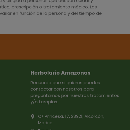
y dirigida a personas que desean cuidar y
tico, prescripción o tratamiento médico. Los
ariar en función de la persona y del tiempo de
Herbolario Amazonas
Recuerda que si quieres puedes
contactar con nosotros para
preguntarnos por nuestros tratamientos
y/o terapias.
C/ Princesa, 17, 28921, Alcorcón,
Madrid