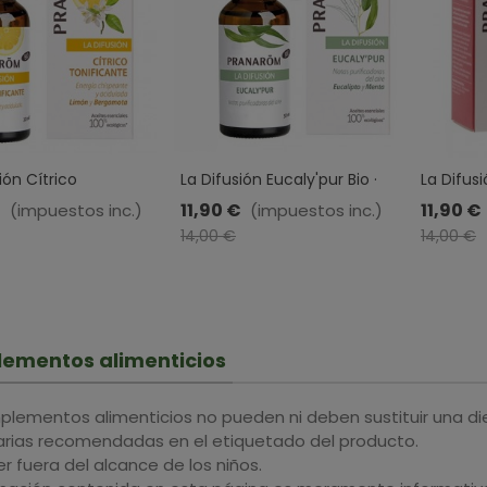
ión Cítrico
La Difusión Eucaly'pur Bio ·
La Difus
ante BIO · Pranarom
Pranarom · 30ml
Vitalidad
€
11,90 €
11,90 €
(impuestos inc.)
(impuestos inc.)
Pranarom
-15%
-15%
14,00 €
14,00 €
ementos alimenticios
plementos alimenticios no pueden ni deben sustituir una di
iarias recomendadas en el etiquetado del producto.
 fuera del alcance de los niños.