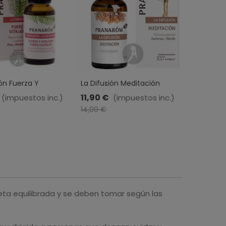
ión Fuerza Y
La Difusión Meditación
Aceite Es
 Esencia BIO ·
Esencia BIO · Pranarom · 30
Aroma Euc
11,90 €
11,41 €
(impuestos inc.)
(impuestos inc.)
(
 · 30 Ml
Ml
Pranarom 
-15%
-15%
14,00 €
eta equilibrada y se deben tomar según las