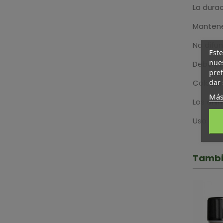
La durac
Mantener
No difu
Este
nues
Debe pre
pref
dar 
Colocar 
Más
Los ani
Uso ext
Tambi