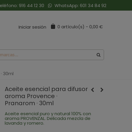
eléfono:
916 44 12 30
WhatsApp:
601 34 84 92
0
artículo(s)
-
0,00 €
Iniciar sesión
· 30ml
Aceite esencial para difusor
aroma Provence ·
Pranarom · 30ml
Aceite esencial puro y natural 100% con
aroma PROVENZAL. Delicada mezcla de
lavanda y romero.