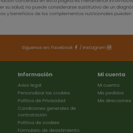
rmación contenida en esta página es meramente informativa 
r su salud, no puede considerarse sustitutivo de un diagnós
dos y beneficios de los complementos nutricionales pueden v
Síguenos en:
Facebook
/
Instagram
Información
Mi cuenta
Aviso legal
Mi cuenta
Personalizar las cookies
Mis pedidos
Política de Privacidad
Mis direcciones
Condiciones generales de
contratación
Política de cookies
Formulario de desistimiento