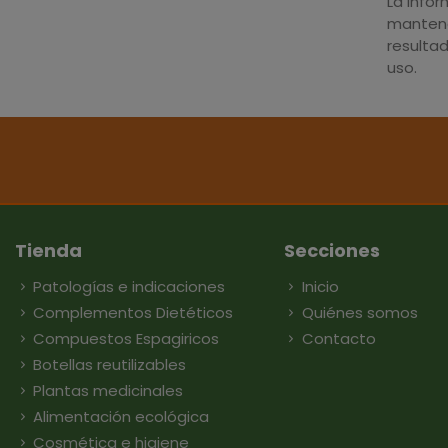
La info
mantene
resulta
uso.
Tienda
Secciones
Patologías e indicaciones
Inicio
Complementos Dietéticos
Quiénes somos
Compuestos Espagiricos
Contacto
Botellas reutilizables
Plantas medicinales
Alimentación ecológica
Cosmética e higiene