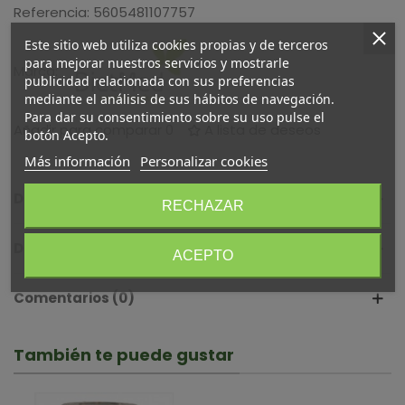
Referencia:
5605481107757
Este sitio web utiliza cookies propias y de terceros
para mejorar nuestros servicios y mostrarle
Marca:
publicidad relacionada con sus preferencias
mediante el análisis de sus hábitos de navegación.
Para dar su consentimiento sobre su uso pulse el
Añadir para comparar
0
A lista de deseos
botón Acepto.
Más información
Personalizar cookies
Descripción
RECHAZAR
Detalles del producto
ACEPTO
Comentarios (0)
También te puede gustar