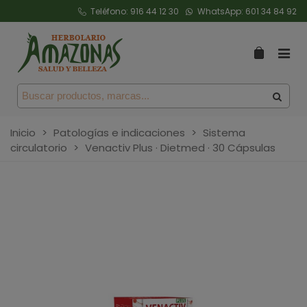
Teléfono:
916 44 12 30
WhatsApp:
601 34 84 92
Inicio
>
Patologías e indicaciones
>
Sistema
circulatorio
>
Venactiv Plus · Dietmed · 30 Cápsulas