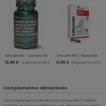
Circulatorio - Castaño De
Circuven 19-C Liberación
Indias, Centella Asiática,
Prolongada · Soria Natural ·
12,95 €
11,05 €
(impuestos inc.)
(impuestos inc.)
Rusco, Hamamelis, Vid Roja
30 Cápsulas
Complementos alimenticios
Los complementos alimenticios no pueden ni deben
sustituir una dieta equilibrada y se deben tomar según