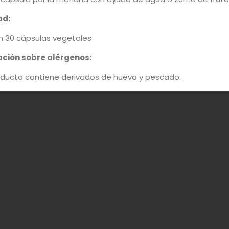
ad:
n 30 cápsulas vegetales
ción sobre alérgenos:
oducto contiene derivados de huevo y pescado.