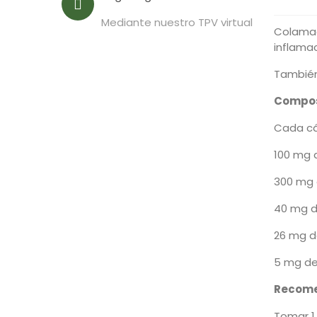
Mediante nuestro TPV virtual
Colamag 
inflamac
También 
Compos
Cada cá
100 mg 
300 mg
40 mg d
26 mg d
5 mg de 
Recome
Tomar 1