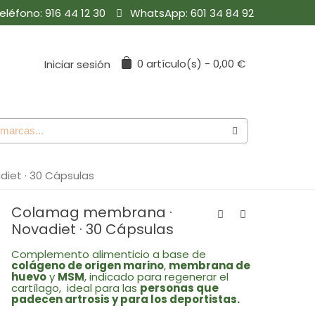
eléfono:
916 44 12 30
WhatsApp:
601 34 84 92
0
artículo(s)
-
0,00 €
Iniciar sesión
iet · 30 Cápsulas
Colamag membrana ·
Novadiet · 30 Cápsulas
Complemento alimenticio a base de
colágeno de origen marino
,
membrana de
huevo
y
MSM
, indicado para regenerar el
cartílago, ideal para las
personas que
padecen artrosis y para los deportistas.