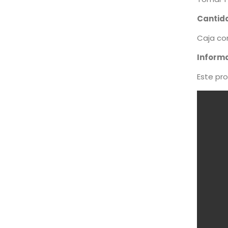
Cantid
Caja co
Informa
Este pr