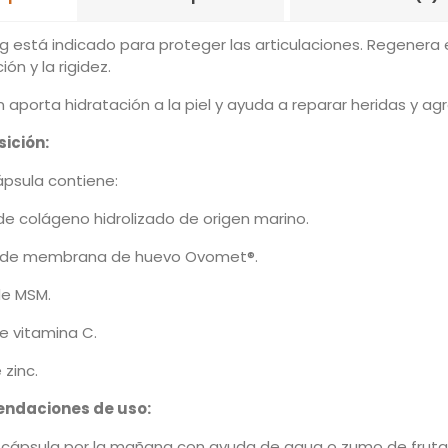
está indicado para proteger las articulaciones. Regenera el c
ión y la rigidez.
aporta hidratación a la piel y ayuda a reparar heridas y ag
ición:
psula contiene:
de colágeno hidrolizado de origen marino.
 de membrana de huevo Ovomet®.
e MSM.
e vitamina C.
zinc.
ndaciones de uso:
 cápsula por la mañana con ayuda de agua o zumo de fruta