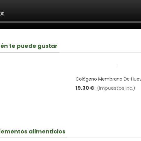
én te puede gustar
Colágeno Membrana De Huev
Tongil · 30 Cápsulas
19,30 €
(impuestos inc.)
ementos alimenticios