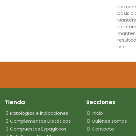
Los com
dosis d
Mantener
La info
mantene
resulta
uso.
Tienda
Secciones
Patologías e indicaciones
Inicio
Complementos Dietéticos
Quiénes somos
Compuestos Espagiricos
Contacto